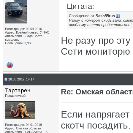
Цитата:
Сообщение от
Sash55rus
Рамку с номером скидывали, смот
проблему в сети предостаточно!
Регистрация: 02.04.2016
Адрес: Крайний север, ЯНАО
Автомобиль: Лада Веста,
Не разу про эту
комфорт.
Сообщений: 3,988
Сети мониторю 
28.03.2019, 14:17
Тартарен
Re: Омская област
Продвинутый
Если напрягает
скотч посадить.
Регистрация: 04.01.2019
Адрес: Омская область
Автомобиль: LADA Vesta 1,6