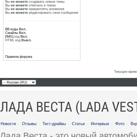
Вы
не можете
создавать новые темы
Вы
не можете
отвечать в темах
Вы
не можете
прикреплять вложения
Вы
не можете
редактировать свои сообщения
BB коды
Вкл.
Смайлы
Вкл.
[IMG]
код
Вкл.
HTML код
Выкл.
Правила форума
Текущее врем
ЛАДА ВЕСТА (LADA VES
Новости
·
Отзывы
·
Тест-драйвы
·
Статьи
·
Интервью
·
Фото
·
Ви
Лада Веста - это новый автомо