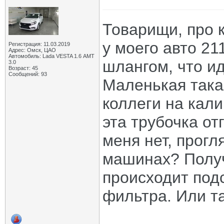
Товарищи, про к
у моего авто 21
Регистрация: 11.03.2019
Адрес: Омск, ЦАО
Автомобиль: Lada VESTA 1.6 АМТ
шлангом, что ид
3.0
Возраст: 45
Сообщений: 93
Маленькая такая
коллеги на кал
эта трубочка от
меня нет, прогл
машинах? Получ
происходит под
фильтра. Или т