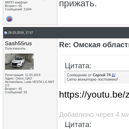
прижать.
МКПП комфорт
Возраст: 65
Сообщений: 3,604
28.03.2019, 17:57
Sash55rus
Re: Омская област
Пользователь
Цитата:
Сообщение от
Сергей 74
Регистрация: 11.03.2019
Адрес: Омск, ЦАО
Сети мониторю постоянно!
Автомобиль: Lada VESTA 1.6 АМТ
3.0
Возраст: 45
https://youtu.b
Сообщений: 93
Добавлено через 4 м
Цитата: