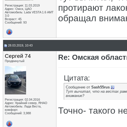
протирают лако
Регистрация: 11.03.2019
Адрес: Омск, ЦАО
Автомобиль: Lada VESTA 1.6 АМТ
обращал внима
3.0
Возраст: 45
Сообщений: 93
28.03.2019, 10:43
Сергей 74
Re: Омская област
Продвинутый
Цитата:
Сообщение от
Sash55rus
Тут вычитал, что на вестах рамк
внимание?
Регистрация: 02.04.2016
Адрес: Крайний север, ЯНАО
Автомобиль: Лада Веста,
Точно- такого не
комфорт.
Сообщений: 3,988