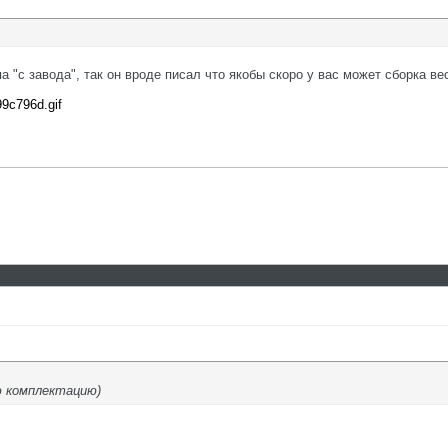
а "с завода", так он вроде писал что якобы скоро у вас может сборка в
99c796d.gif
ю комплектацию)