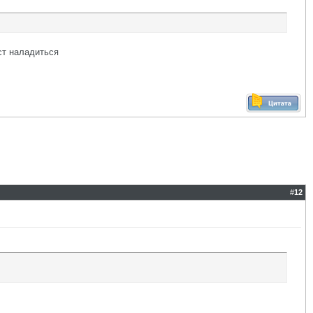
ест наладиться
#
12