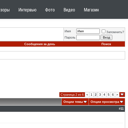
бзоры
Интервью
Фото
Видео
Магазин
Имя
Запомнить?
Пароль
Сообщения за день
Поиск
Страница 2 из 6
<
1
2
3
4
5
6
>
Опции темы
Опции просмотра
#
11