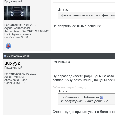
Продвинутый
Цитата:
официальный автосалон с февраля
Регистрация: 14.04.2019
Не популярное нынче решение...
Адрес: Севастополь
Автомобиль: SW CROSS 1,6 ММС
ГБО Digitronic maxi 2
Сообщений: 3,130
30.04.2019, 20:36
uuxyyz
Re: Украина
Продвинутый
Регистрация: 09.02.2019
Ну справедливости ради, цены на авто 
Адрес: Москва
сейчас ЗАЗу почти конец, но цены ессно
Автомобиль: Эр2
Сообщений: 118
Добавлено через 1 минуту
Цитата:
Сообщение от
Botsmann
Не популярное нынче решение...
Очень трудно привыкнуть, но Лада нынч