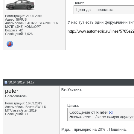
Цитата:
Цена да ... печалька.
Регистрация: 21.05.2015
Адрес: 56RUS
У нас тут есть один форумчанин тип
Автомобиль: LADA VESTA 2016 1.6
__________________
МКПП (JH3) КОМФОРТ
Возраст: 42
http://www.autometric.ru/lines/5785e2
Сообщений: 7,026
30.04.2019, 14:17
peter
Re: Украина
Пользователь
Регистрация: 16.03.2019
Цитата:
Автомобиль: Веста SW 1.6
МТ/classic/start 2019
Сообщение от
kindel
Сообщений: 71
Нехило так... (за не самую круту
Мда... примерно на 20% . Пошлина.