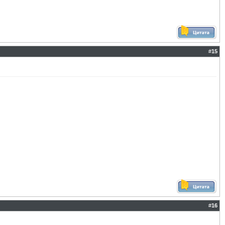
#
15
#
16