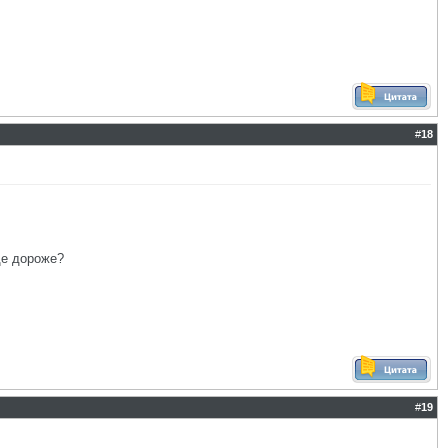
#
18
ще дороже?
#
19