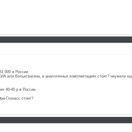
81 000 в России.
а КИА или Вольксвагена, в аналогичных комплектациях стоят? неужели е
их 40-45 р в России.
Эра-Глонасс стоит?