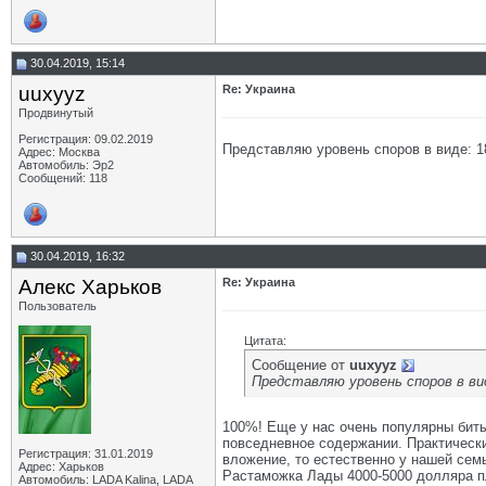
30.04.2019, 15:14
uuxyyz
Re: Украина
Продвинутый
Регистрация: 09.02.2019
Представляю уровень споров в виде: 18
Адрес: Москва
Автомобиль: Эр2
Сообщений: 118
30.04.2019, 16:32
Алекс Харьков
Re: Украина
Пользователь
Цитата:
Сообщение от
uuxyyz
Представляю уровень споров в вид
100%! Еще у нас очень популярны бит
повседневное содержании. Практически 
Регистрация: 31.01.2019
вложение, то естественно у нашей семь
Адрес: Харьков
Растаможка Лады 4000-5000 долляра пл
Автомобиль: LADA Kalina, LADA