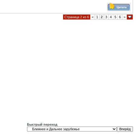
Страница 2 из 6
<
1
2
3
4
5
6
>
Быстрый переход