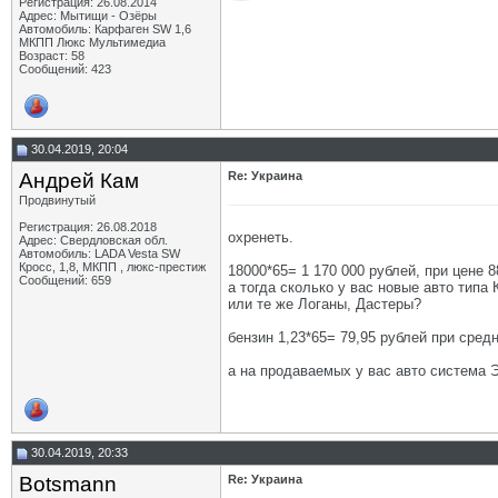
Регистрация: 26.08.2014
Адрес: Мытищи - Озёры
Автомобиль: Карфаген SW 1,6
МКПП Люкс Мультимедиа
Возраст: 58
Сообщений: 423
30.04.2019, 20:04
Андрей Кам
Re: Украина
Продвинутый
Регистрация: 26.08.2018
охренеть.
Адрес: Свердловская обл.
Автомобиль: LADA Vesta SW
Кросс, 1,8, МКПП , люкс-престиж
18000*65= 1 170 000 рублей, при цене 8
Сообщений: 659
а тогда сколько у вас новые авто тип
или те же Логаны, Дастеры?
бензин 1,23*65= 79,95 рублей при средн
а на продаваемых у вас авто система 
30.04.2019, 20:33
Botsmann
Re: Украина