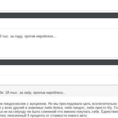
 тыс. за ладу, против евробляхи...
е: 18 тыс. за ладу, против евробляхи...
ые пиндосовские с аукционов. Но мы преследовали цель исключительно
у всех друзей и знакомых либо бляха, либо пиндос, либо просто б/у. Г
и ни на секунду не было сомнений что именно покупать себе. Единствен
юс пенсионный 4 процента от стоимости нового авто.