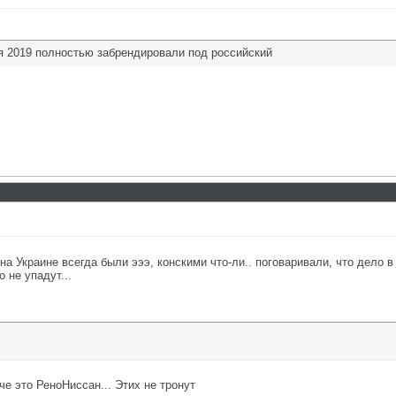
 2019 полностью забрендировали под российский
на Украине всегда были эээ, конскими что-ли.. поговаривали, что дело
 не упадут...
е это РеноНиссан... Этих не тронут