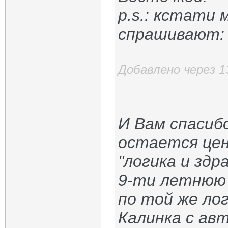
p.s.: кстати 
спрашивают: 
Добавлено через 
И Вам спасиб
остается цена
"логика и здр
9-ти летнюю 
по той же лог
Калинка с ав