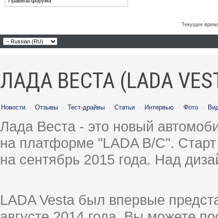
Правила форума
Текущее врем
ЛАДА ВЕСТА (LADA VES
Новости
·
Отзывы
·
Тест-драйвы
·
Статьи
·
Интервью
·
Фото
·
Ви
Лада Веста - это новый автомо
на платформе "LADA B/C". Старт
на сентябрь 2015 года. Над диз
LADA Vesta был впервые предст
августе 2014 года, Вы можете п