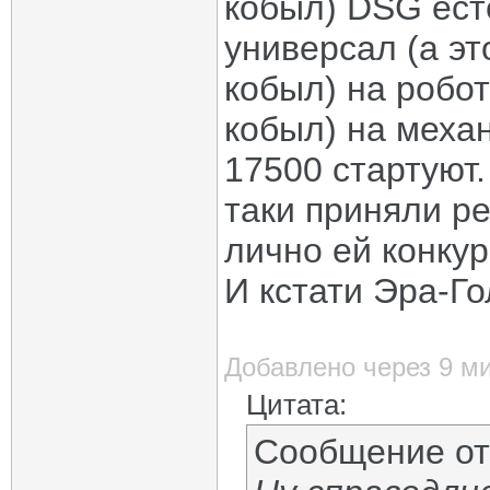
кобыл) DSG ест
универсал (а эт
кобыл) на робот
кобыл) на меха
17500 стартуют
таки приняли р
лично ей конкур
И кстати Эра-Го
Добавлено через 9 м
Цитата:
Сообщение о