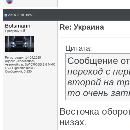
20.05.2019, 19:59
Botsmann
Re: Украина
Продвинутый
Цитата:
Сообщение о
Регистрация: 14.04.2019
Адрес: Севастополь
Автомобиль: SW CROSS 1,6 ММС
ГБО Digitronic maxi 2
переход с пер
Сообщений: 3,130
второй на тр
то очень зат
Весточка оборот
низах.