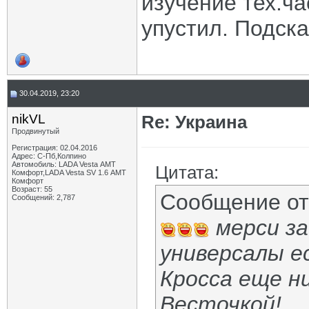
изучение тех.ча
упустил. Подск
30.04.2019, 23:20
nikVL
Re: Украина
Продвинутый
Регистрация: 02.04.2016
Адрес: С-Пб,Колпино
Автомобиль: LADA Vesta АМТ
Цитата:
Комфорт,LADA Vesta SV 1.6 АМТ
Комфорт
Возраст: 55
Сообщение о
Сообщений: 2,787
мерси за
универсалы е
Кросса еще н
Весточкой!