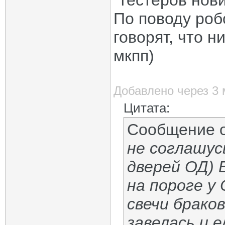
"тестеров нови
По поводу робо
говорят, что н
мкпп)
Добавлено через 3
Цитата:
Сообщение 
не соглашус
дверей ОД) 
на пороге у
свечи брако
завелась и е