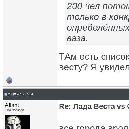
200 чел пото
только в кон
определённых
ваза.
ТАм есть список
весту? Я увиде
29.10.2015, 15:34
Atlant
Re: Лада Веста vs 
Пользователь
все города врод