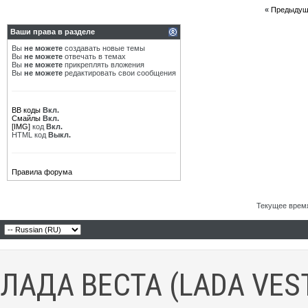
«
Предыдущ
Ваши права в разделе
Вы
не можете
создавать новые темы
Вы
не можете
отвечать в темах
Вы
не можете
прикреплять вложения
Вы
не можете
редактировать свои сообщения
BB коды
Вкл.
Смайлы
Вкл.
[IMG]
код
Вкл.
HTML код
Выкл.
Правила форума
Текущее врем
ЛАДА ВЕСТА (LADA VES