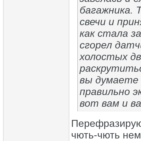
багажника. 
свечи и прин
как стала з
сгорел датч
холостых д
раскрутитьс
вы думаете 
правильно 
вот вам и ва
Перефразирую
чють-чють нем