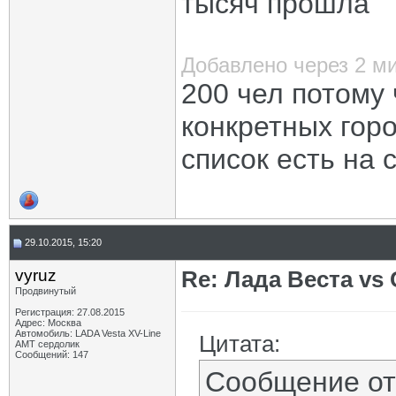
тысяч прошла
Добавлено через 2 м
200 чел потому 
конкретных гор
список есть на 
29.10.2015, 15:20
vyruz
Re: Лада Веста vs 
Продвинутый
Регистрация: 27.08.2015
Адрес: Москва
Автомобиль: LADA Vesta XV-Line
Цитата:
AMT сердолик
Сообщений: 147
Сообщение о