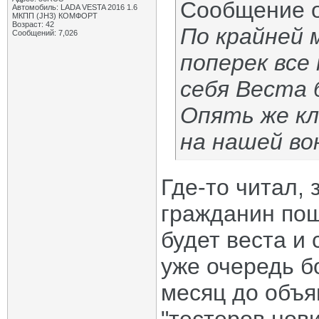
Сообщение 
Автомобиль: LADA VESTA 2016 1.6
МКПП (JH3) КОМФОРТ
Возраст: 42
По крайней 
Сообщений: 7,026
поперек все 
себя Веста 
Опять же кл
на нашей во
Где-то читал, 
гражданин пош
будет веста и 
уже очередь б
месяц до объяв