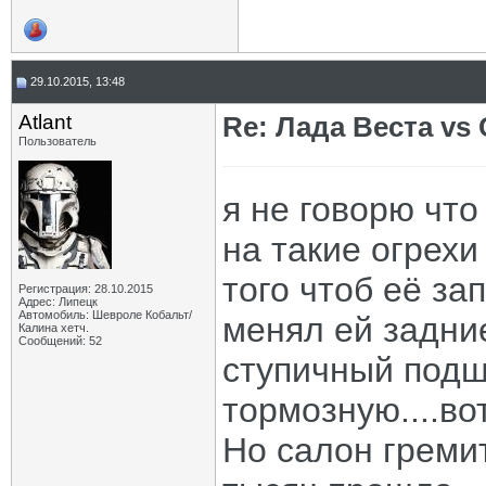
29.10.2015, 13:48
Atlant
Re: Лада Веста vs 
Пользователь
я не говорю чт
на такие огрехи
того чтоб её за
Регистрация: 28.10.2015
Адрес: Липецк
Автомобиль: Шевроле Кобальт/
менял ей задни
Калина хетч.
Сообщений: 52
ступичный подш
тормозную....вот
Но салон гремит