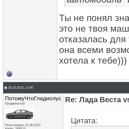
Ты не понял зна
это не твоя ма
отказалась для 
она всеми возм
хотела к тебе)))
29.10.2015, 13:45
ПотомуЧтоГладиолус
Re: Лада Веста vs
Продвинутый
Цитата:
Регистрация: 21.05.2015
Адрес: 56RUS