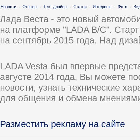
Новости
·
Отзывы
·
Тест-драйвы
·
Статьи
·
Интервью
·
Фото
·
Ви
Лада Веста - это новый автомо
на платформе "LADA B/C". Старт
на сентябрь 2015 года. Над диз
LADA Vesta был впервые предст
августе 2014 года, Вы можете п
новости, узнать технические ха
для общения и обмена мнениями
Разместить рекламу на сайте