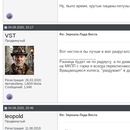
Ну, было время, крутые пацаны-летуны
04.08.2020, 15:17
VST
Re: Зеркала Лада Веста
Продвинутый
Вот честно-я бы лучше в мат разругал
__________________
Разница будет не по радиусу, а по диам
на МКПП с горки я всегда переключаюсь
Вращающиеся колеса, "раздувает" в ди
Регистрация: 26.03.2020
Автомобиль: LADA Vesta
Сообщений: 1,648
04.08.2020, 20:46
leopold
Re: Зеркала Лада Веста
Продвинутый
Регистрация: 11.08.2019