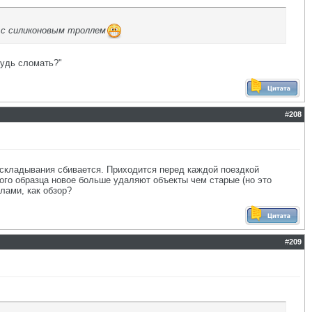
 с силиконовым троллем
будь сломать?"
#
208
раскладывания сбивается. Приходится перед каждой поездкой
вого образца новое больше удаляют объекты чем старые (но это
алами, как обзор?
#
209