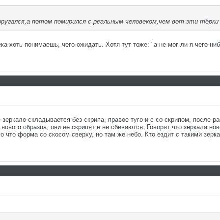
зругался,а потом помирился с реальным человеком,чем вот эти тёрки
ка хоть понимаешь, чего ожидать. Хотя тут тоже: "а не мог ли я чего-ни
 зеркало складывается без скрипа, правое туго и с со скрипом, после 
нового образца, они не скрипят и не сбиваются. Говорят что зеркала но
го что форма со скосом сверху, но там же небо. Кто ездит с такими зерк