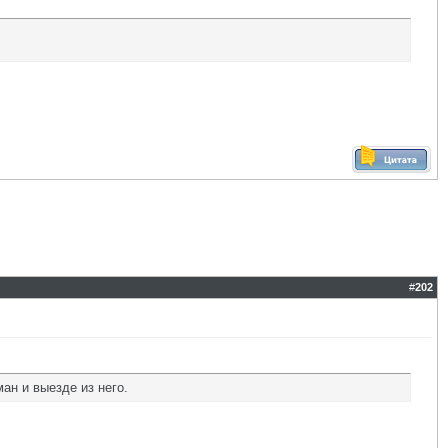
#
202
ан и выезде из него.