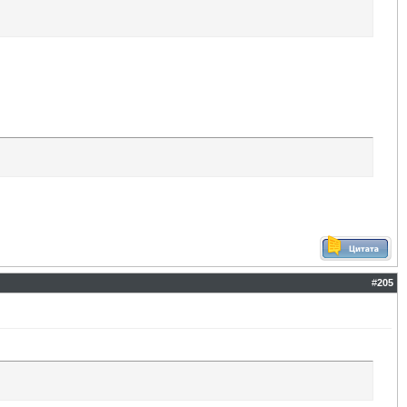
#
205