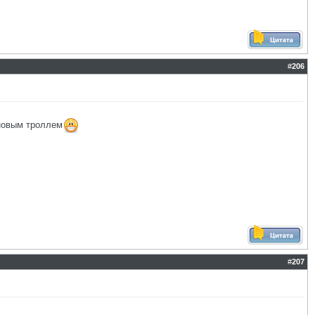
#
206
оновым троллем
#
207