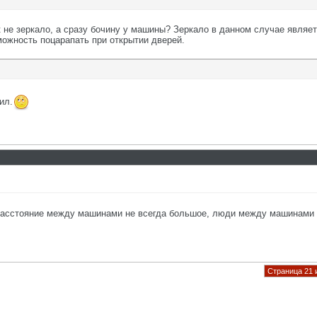
к не зеркало, а сразу бочину у машины? Зеркало в данном случае являе
можность поцарапать при открытии дверей.
ил.
 Расстояние между машинами не всегда большое, люди между машинами
Страница 21 