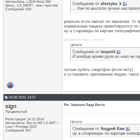
Автомобиль: LADA Vesta SW
Сообщение от
alexeyka_k
Кросс, 1,8, МКПП , люкс-престиж
....Как по высоте лучше настроить 
Сообщений: 659
реально если заехал по зеркалам, то 
нормальные пацаны ориентируются по 
ну а староверы по картам топографиче
Добавлено через 1 минуту
Цитата:
Сообщение от
leopold
И вообще кроме руля ни чего не тро
лучше купить смартфон (если нету)
и установить приложение яндекс такси
04.08.2020, 14:57
sign
Re: Зеркала Лада Веста
Продвинутый
Регистрация: 14.12.2016
Цитата:
Автомобиль: Веста SW 1.8 АМТ /
Luxe / Prestige 2019
Сообщение от
Андрей Кам
Сообщений: 957
ну а староверы по картам топог