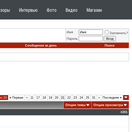
бзоры
Интервью
Фото
Видео
Магазин
Имя
Запомнить?
Пароль
Сообщения за день
Поиск
из 33
«
Первая
<
11
17
18
19
20
21
22
23
24
25
31
>
Последняя
»
Опции темы
Опции просмотра
#
201