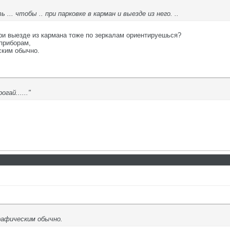
... чтобы .. при парковке в карман и выезде из него. ..
при выезде из кармана тоже по зеркалам ориентируешься?
приборам,
ским обычно.
гай......"
рафическим обычно.