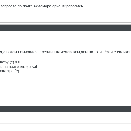
 запросто по пачке беломора ориентировались.
ся,а потом помирился с реальным человеком,чем вот эти тёрки с силик
етру.(с) sal
 на нейтраль.(с) sal
аметре.(с)