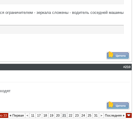
тся ограничителем - зеркала сложены - водитель соседней машины
#
210
 ходят
из 33
«
Первая
<
11
17
18
19
20
21
22
23
24
25
31
>
Последняя
»