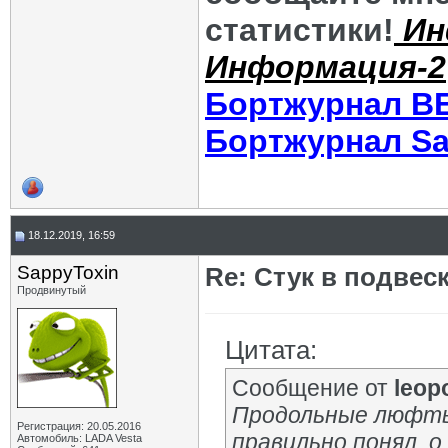
статистики!
Ин
Информация-2
Бортжурнал В
Бортжурнал Sa
18.12.2019, 16:59
SappyToxin
Re: Стук в подвес
Продвинутый
Цитата:
Сообщение от
leop
Продольные люфты 
Регистрация: 20.05.2016
правильно понял, о
Автомобиль: LADA Vesta