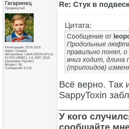
Гагаринец
Re: Стук в подвес
Продвинутый
Цитата:
Сообщение от
leop
Продольные люфты 
Регистрация: 25.05.2015
правильно понял, о
Адрес: Гагарин
Автомобиль: LADA VESTA GFL11-
52-070 (ЛЮКС), 1.6, 5МТ, 2018
вниз ходит, длина
(прошивка Паулюс)
Возраст: 56
(трипоидов) измен
Сообщений: 8,719
Всё верно. Так 
SappyToxin заб
_____________
У кого случил
сообщайте мне