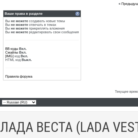
«
Предыдущ
Ваши права в разделе
Вы
не можете
создавать новые темы
Вы
не можете
отвечать в темах
Вы
не можете
прикреплять вложения
Вы
не можете
редактировать свои сообщения
BB коды
Вкл.
Смайлы
Вкл.
[IMG]
код
Вкл.
HTML код
Выкл.
Правила форума
Текущее врем
ЛАДА ВЕСТА (LADA VES