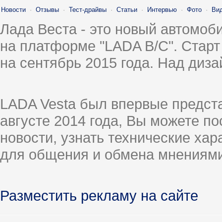
Новости
·
Отзывы
·
Тест-драйвы
·
Статьи
·
Интервью
·
Фото
·
Ви
Лада Веста - это новый автомо
на платформе "LADA B/C". Старт
на сентябрь 2015 года. Над диз
LADA Vesta был впервые предст
августе 2014 года, Вы можете п
новости, узнать технические ха
для общения и обмена мнениями
Разместить рекламу на сайте