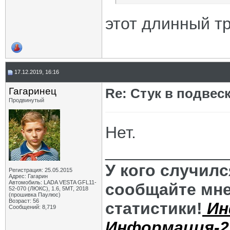
этот длинный т
17.12.2019, 16:16
Гагаринец
Re: Стук в подвес
Продвинутый
Нет.
_____________
У кого случил
Регистрация: 25.05.2015
Адрес: Гагарин
Автомобиль: LADA VESTA GFL11-
сообщайте мне
52-070 (ЛЮКС), 1.6, 5МТ, 2018
(прошивка Паулюс)
Возраст: 56
статистики!
Ин
Сообщений: 8,719
Информация-2