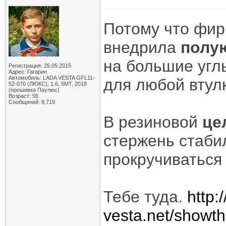
Потому что фир
внедрила
полу
на большие угл
Регистрация: 25.05.2015
Адрес: Гагарин
Автомобиль: LADA VESTA GFL11-
для любой втул
52-070 (ЛЮКС), 1.6, 5МТ, 2018
(прошивка Паулюс)
Возраст: 56
Сообщений: 8,719
В резиновой
це
стержень стаби
прокручиваться
Тебе туда.
http:
vesta.net/showt