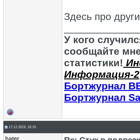
Здесь про други
_____________
У кого случил
сообщайте мне
статистики!
Ин
Информация-2
Бортжурнал В
Бортжурнал Sa
17.12.2019, 16:15
hater