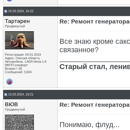
15.03.2024, 16:22
Тартарен
Re: Ремонт генератор
Продвинутый
Все знаю кроме сакс
связанное?
Регистрация: 04.01.2019
_________________
Адрес: Омская область
Автомобиль: LADA Vesta 1,6
Старый стал, лени
МКПП комфорт
Возраст: 65
Сообщений: 3,604
15.03.2024, 19:21
ВЮВ
Re: Ремонт генератор
Продвинутый
Понимаю, флуд...