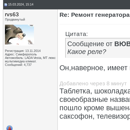
15.03.2024, 15:14
rvs63
Re: Ремонт генератор
Продвинутый
Цитата:
Сообщение от
ВЮ
Какое реле?
Регистрация: 13.11.2014
Адрес: Симферополь
Автомобиль: LADA Vesta, МТ люкс
мультимедиа климат.
Сообщений: 4,737
Он,наверное, имеет
Добавлено через 8 минут
Таблетка, шоколадка
своеобразные назван
пошло кроме вышеназ
саксофон, телевизор