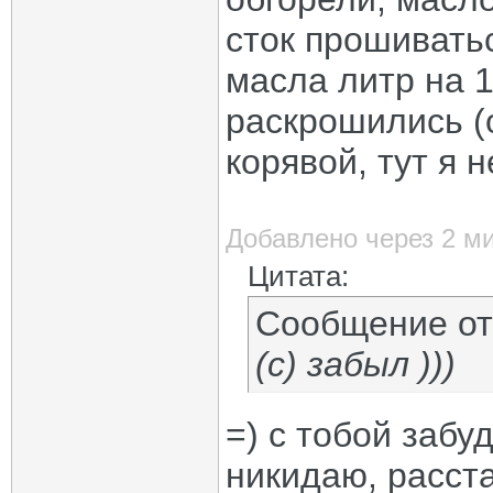
сток прошиватьс
масла литр на 1
раскрошились (
корявой, тут я 
Добавлено через 2 м
Цитата:
Сообщение о
(с) забыл )))
=) с тобой забуд
никидаю, расст