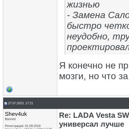
жизнью
- Замена Сал
быстро четко
неудобно, тр
проектировал
Я конечно не п
мозги, но что з
27.07.2023, 17:21
Shev4uk
Re: LADA Vesta SW
Banned
универсал лучше
Регистрация: 01.09.2018