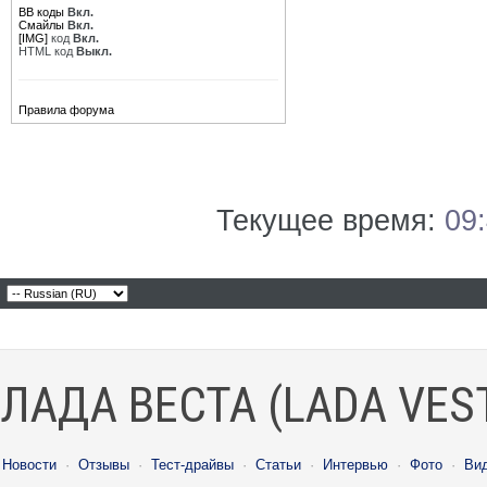
BB коды
Вкл.
Смайлы
Вкл.
[IMG]
код
Вкл.
HTML код
Выкл.
Правила форума
Текущее время:
09
ЛАДА ВЕСТА (LADA VES
Новости
·
Отзывы
·
Тест-драйвы
·
Статьи
·
Интервью
·
Фото
·
Ви