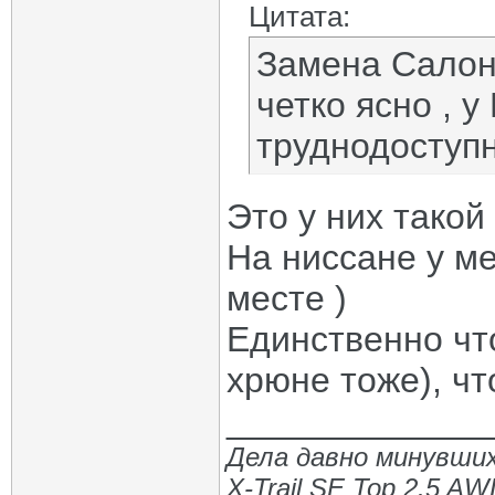
Цитата:
Замена Салон
четко ясно , у
труднодоступн
Это у них такой
На ниссане у ме
месте )
Единственно что
хрюне тоже), чт
_____________
Дела давно минувших
X-Trail SE Top 2.5 A