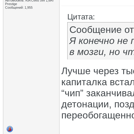
Автомобиль: KIA Ceed SW 1,6AT
Prestige
Сообщений: 1,955
Цитата:
Сообщение о
Я конечно н
в мозги, но ч
Лучше через тыс
капиталка встал
“чип” заканчив
детонации, позд
переобогащенно