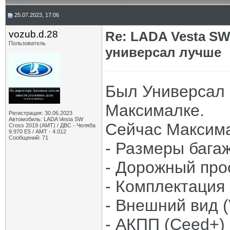
25.07.2023, 17:06
vozub.d.28
Re: LADA Vesta SW
Пользователь
универсал лучше
Был Универсал 
Максималке.
Регистрация: 30.06.2023
Автомобиль: LADA Vesta SW
Сейчас Максима
Cross 2019 (AMT) / ДВС - Челяба
9.970 Е5 / АМТ - 4.012
Сообщений: 71
- Размеры бага
- Дорожный прос
- Комплектация 
- Внешний вид (
- АКПП (Ceed+)