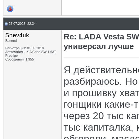
27.07.2023, 22:34
Shev4uk
Re: LADA Vesta SW
Banned
универсал лучше
Регистрация: 01.09.2018
Автомобиль: KIA Ceed SW 1,6AT
Prestige
Сообщений: 1,955
Я действительн
разбираюсь. Но
и прошивку хва
гонщики какие-т
через 20 тыс ка
тыс капиталка,
обгорели, масл