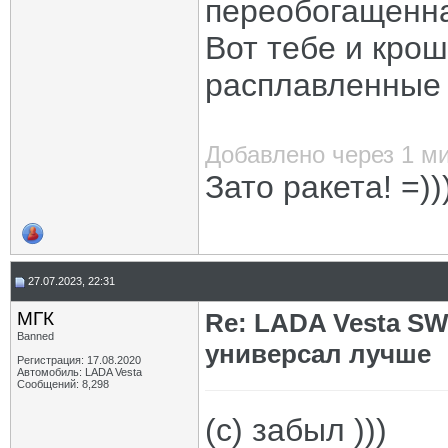
переобогащенна
Вот тебе и кро
расплавленные
Добавлено через 1 м
Зато ракета! =))
27.07.2023, 22:31
МГК
Re: LADA Vesta SW
Banned
универсал лучше
Регистрация: 17.08.2020
Автомобиль: LADA Vesta
Сообщений: 8,298
(с) забыл )))