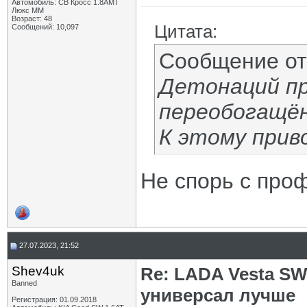
Автомобиль: СВ Кросс 1.8АМТ
Люкс ММ
Возраст: 48
Цитата:
Сообщений: 10,097
Сообщение о
Детонаций пр
переобогащён
К этому прив
Не спорь с про
27.07.2023, 21:52
Shev4uk
Re: LADA Vesta SW
Banned
универсал лучше
Регистрация: 01.09.2018