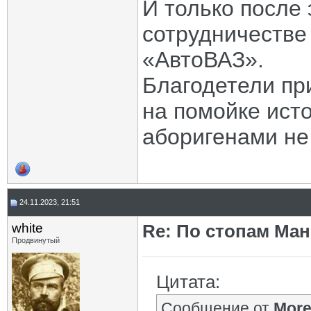
И только после 
сотрудничестве
«АвтоВАЗ».
Благодетели пр
на помойке исто
аборигенами не 
24.11.2023, 21:51
white
Re: По стопам Ман
Продвинутый
Цитата:
Сообщение от
Mor