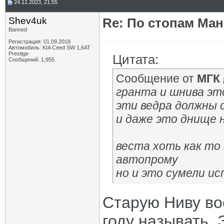
24.11.2023, 21:55
Shev4uk
Re: По стопам Ман
Banned
Регистрация: 01.09.2018
Автомобиль: KIA Ceed SW 1,6AT
Prestige
Цитата:
Сообщений: 1,955
Сообщение от
МГК
гранта и шнива эт
эти ведра должны 
и даже это днище 
веста хоть как то
автопрому
но и это сумели ис
Старую Ниву во
году называть. 