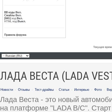
BB коды
Вкл.
Смайлы
Вкл.
[IMG]
код
Вкл.
HTML код
Выкл.
Правила форума
Текущее врем
ЛАДА ВЕСТА (LADA VES
Новости
·
Отзывы
·
Тест-драйвы
·
Статьи
·
Интервью
·
Фото
·
Ви
Лада Веста - это новый автомо
на платформе "LADA B/C". Старт