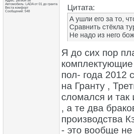
Адрес: регион 56
Автомобиль: LADA от 01 до гранта
Цитата:
Веста комфорт
Сообщений: 548
А ушли его за то, ч
Сравнить стёкла тур
Не надо из него бож
Я до сих пор п
комплектующие 
пол- года 2012 
на Гранту , Тре
сломался и так 
, а те два бра
производства Кз
- это вообще не