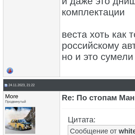
и даже это днищ
комплектации
веста хоть как 
российскому ав
но и это сумели
24.11.2023, 21:22
More
Re: По стопам Ман
Продвинутый
Цитата:
Сообщение от
whit