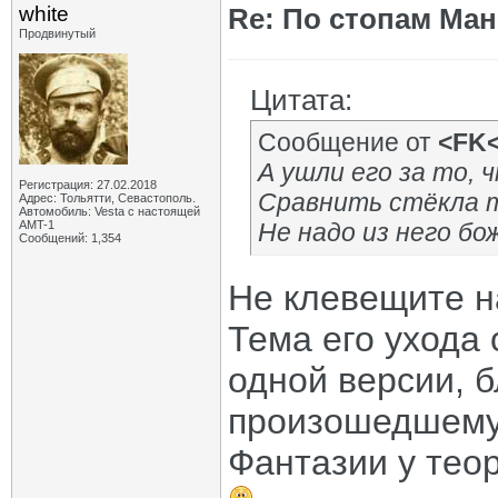
white
Re: По стопам Ман
Продвинутый
Цитата:
Сообщение от
<FK
А ушли его за то,
Регистрация: 27.02.2018
Сравнить стёкла т
Адрес: Тольятти, Севастополь.
Автомобиль: Vesta с настоящей
AMT-1
Не надо из него бо
Сообщений: 1,354
Не клевещите н
Тема его ухода 
одной версии, б
произошедшему.
Фантазии у теор