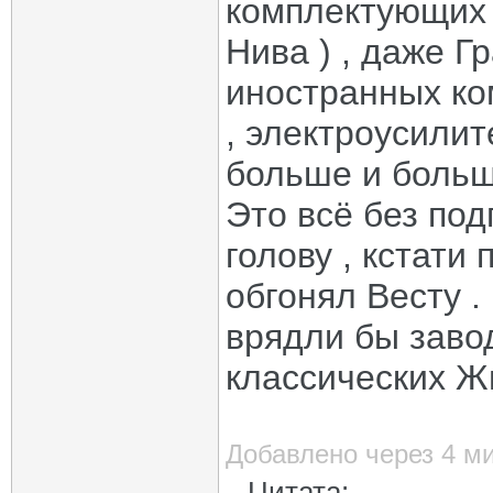
комплектующих т
Нива ) , даже Г
иностранных ко
, электроусилит
больше и больше
Это всё без под
голову , кстати
обгонял Весту .
врядли бы заво
классических Жи
Добавлено через 4 м
Цитата: