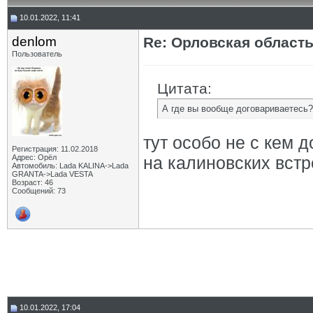
10.01.2022, 11:41
denlom
Re: Орловская област
Пользователь
Цитата:
А где вы вообще договариваетесь?
тут особо не с кем 
Регистрация: 11.02.2018
Адрес: Орёл
на калиновских встр
Автомобиль: Lada KALINA->Lada
GRANTA->Lada VESTA
Возраст: 46
Сообщений: 73
10.01.2022, 17:04