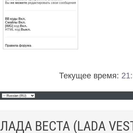
Вы
не можете
редактировать свои сообщения
BB коды
Вкл.
Смайлы
Вкл.
[IMG]
код
Вкл.
HTML код
Выкл.
Правила форума
Текущее время:
21
ЛАДА ВЕСТА (LADA VES