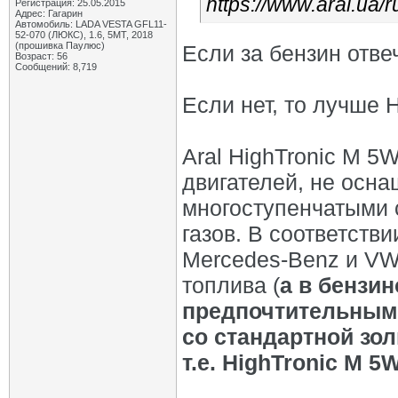
https://www.aral.ua/r
Регистрация: 25.05.2015
Адрес: Гагарин
Автомобиль: LADA VESTA GFL11-
52-070 (ЛЮКС), 1.6, 5МТ, 2018
(прошивка Паулюс)
Если за бензин отве
Возраст: 56
Сообщений: 8,719
Если нет, то лучше 
Aral HighTronic M 5
двигателей, не осн
многоступенчатыми 
газов. В соответст
Mercedes-Benz и VW
топлива (
а в бензин
предпочтительным
со стандартной зо
т.е. HighTronic M 5