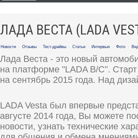
ЛАДА ВЕСТА (LADA VES
Новости
·
Отзывы
·
Тест-драйвы
·
Статьи
·
Интервью
·
Фото
·
Ви
Лада Веста - это новый автомо
на платформе "LADA B/C". Старт
на сентябрь 2015 года. Над диз
LADA Vesta был впервые предст
августе 2014 года, Вы можете п
новости, узнать технические ха
для общения и обмена мнениями