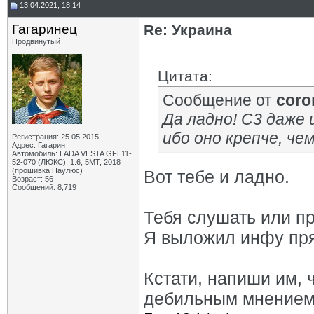
13.04.2021, 18:14
Гагаринец
Re: Украина
Продвинутый
Цитата:
Сообщение от
coro
Да ладно! С3 даже 
ибо оно крепче, чем
Регистрация: 25.05.2015
Адрес: Гагарин
Автомобиль: LADA VESTA GFL11-
52-070 (ЛЮКС), 1.6, 5МТ, 2018
(прошивка Паулюс)
Вот тебе и ладно.
Возраст: 56
Сообщений: 8,719
Тебя слушать или п
Я выложил инфу пря
Кстати, напиши им, 
дебильным мнением 