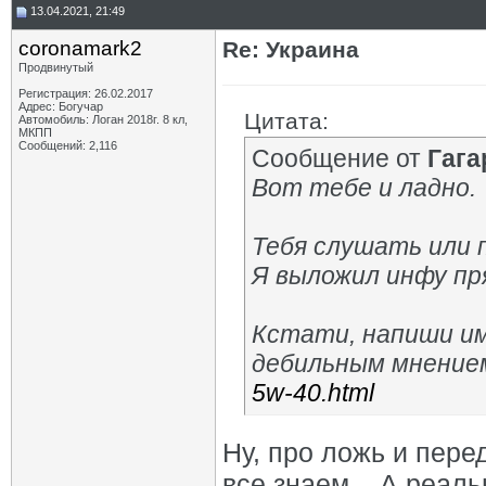
13.04.2021, 21:49
coronamark2
Re: Украина
Продвинутый
Регистрация: 26.02.2017
Адрес: Богучар
Цитата:
Автомобиль: Логан 2018г. 8 кл,
МКПП
Сообщений: 2,116
Сообщение от
Гага
Вот тебе и ладно.
Тебя слушать или 
Я выложил инфу пр
Кстати, напиши им,
дебильным мнением
5w-40.html
Ну, про ложь и пер
все знаем... А реал