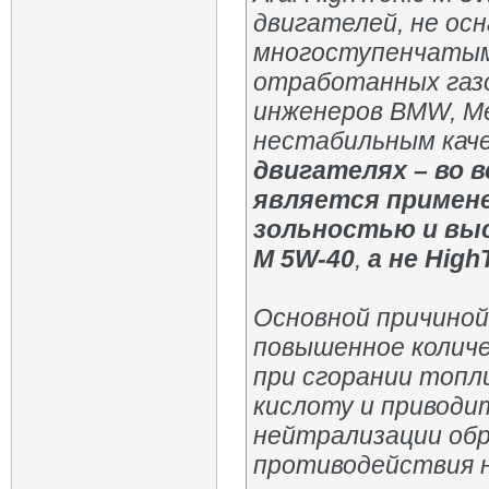
двигателей, не о
многоступенчатым
отработанных газо
инженеров BMW, Me
нестабильным каче
двигателях – во 
является примен
зольностью и выс
M 5W-40
,
а не High
Основной причиной
повышенное количе
при сгорании топл
кислоту и приводи
нейтрализации обр
противодействия 