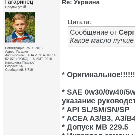
Гагаринец
Re: Украина
Продвинутый
Цитата:
Сообщение от
Сер
Какое масло лучше
Регистрация: 25.05.2015
Адрес: Гагарин
Автомобиль: LADA VESTA GFL11-
52-070 (ЛЮКС), 1.6, 5МТ, 2018
(прошивка Паулюс)
Возраст: 56
Сообщений: 8,719
* Оригинальное!!!!!!!!
* SAE 0w30/0w40/5w
указание руководст
* API SL/SM/SN/SP
* ACEA A3/B3, A3/B4
* Допуск MB 229.5