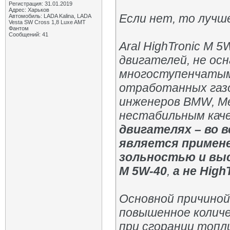
Регистрация: 31.01.2019
Адрес: Харьков
Если нет, то лучше
Автомобиль: LADA Kalina, LADA
Vesta SW Cross 1,8 Luxe AMT
Фантом
Сообщений: 41
Aral HighTronic M 
двигателей, не о
многоступенчатым
отработанных газо
инженеров BMW, Me
нестабильным каче
двигателях – во 
является примен
зольностью и выс
M 5W-40
,
а не High
Основной причиной
повышенное количе
при сгорании топл