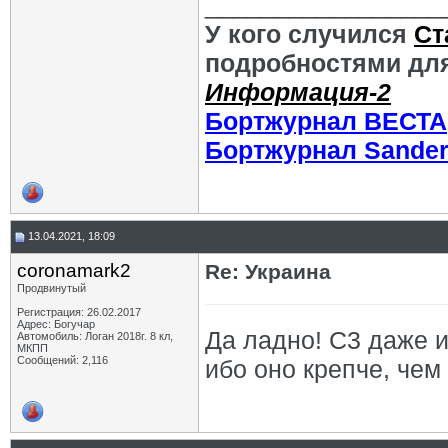
_________________
У кого случился
Ст
подробностями для
Информация-2
Бортжурнал ВЕСТА
Бортжурнал Sande
13.04.2021, 18:09
coronamark2
Re: Украина
Продвинутый
Регистрация: 26.02.2017
Адрес: Богучар
Да ладно! С3 даже и
Автомобиль: Логан 2018г. 8 кл,
МКПП
Сообщений: 2,116
ибо оно крепче, чем 