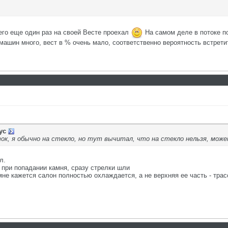
его еще один раз на своей Весте проехал
На самом деле в потоке по
машин много, вест в % очень мало, соответственно вероятность встрети
ус
ток, я обычно на стекло, но тут вычитал, что на стекло нельзя, мо
л.
 при попадании камня, сразу стрелки шли
мне кажется салон полностью охлаждается, а не верхняя ее часть - трасс