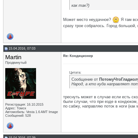
как так?)
Может место неудачное?
Я там вс
сразу трое собралось. Город большой, 
15.04.2016, 07:03
Martin
Re: Кондиционер
Продвинутый
Цитата:
Сообщение от
ПотомуЧтоГладиол
Народ, а кто куда направляет по
треснуть может в случае если есть ско
были случаи, что при езде в кондюком,
Регистрация: 16.10.2015
по сабжу, направляю поток в ноги (как 
Адрес: Томск
Автомобиль: Vesta 1.6 AMT Image
Сообщений: 528
15.04.2016, 07:39