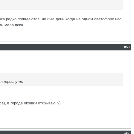
ка редко попадаются, но был день когда на одном светофоре нас
ть мала пока.
#
53
жет треснуть
а), в городе окошки открываю :-)
#
54