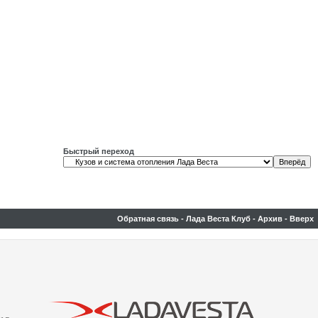
Быстрый переход
Обратная связь
-
Лада Веста Клуб
-
Архив
-
Вверх