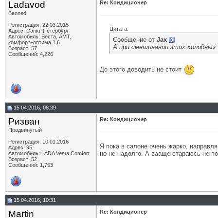
Ladavod
Re: Кондиционер
Banned
Регистрация: 22.03.2015
Цитата:
Адрес: Санкт-Петербург
Автомобиль: Веста, АМТ,
Сообщение от
Jax
комфорт+оптима 1,6
А при смешивании этих холодных
Возраст: 57
Сообщений: 4,226
До этого доводить не стоит
15.04.2016, 08:39
Ризван
Re: Кондиционер
Продвинутый
Регистрация: 10.01.2016
Я пока в салоне очень жарко, направля
Адрес: 95
но не надолго. А вааще стараюсь не п
Автомобиль: LADA Vesta Сomfort
Возраст: 52
Сообщений: 1,753
15.04.2016, 10:31
Martin
Re: Кондиционер