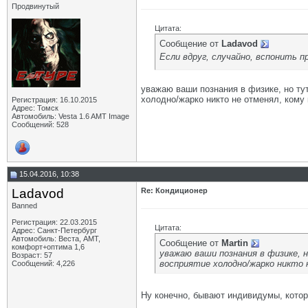
Продвинутый
Цитата:
Сообщение от
Ladavod
Если вдруг, случайно, вспонить 
уважаю ваши познания в физике, но тут
холодно/жарко никто не отменял, кому 
Регистрация: 16.10.2015
Адрес: Томск
Автомобиль: Vesta 1.6 AMT Image
Сообщений: 528
15.04.2016, 10:38
Ladavod
Re: Кондиционер
Banned
Регистрация: 22.03.2015
Цитата:
Адрес: Санкт-Петербург
Автомобиль: Веста, АМТ,
Сообщение от
Martin
комфорт+оптима 1,6
уважаю ваши познания в физике, н
Возраст: 57
восприятие холодно/жарко никто 
Сообщений: 4,226
Ну конечно, бывают индивидумы, котор