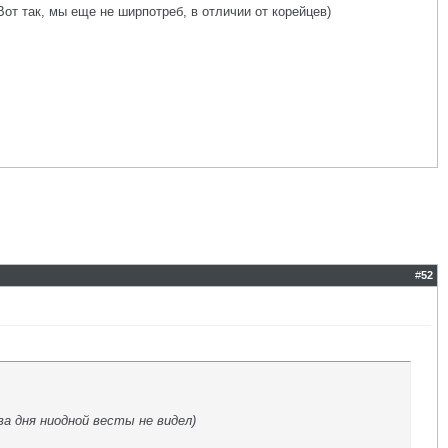
т так, мы еще не ширпотреб, в отличии от корейцев)
#
52
ва дня ниодной весты не видел)