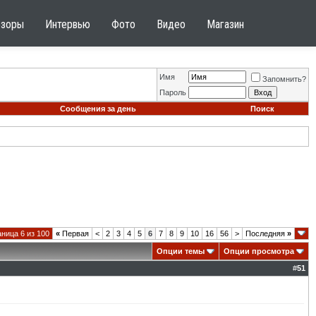
бзоры
Интервью
Фото
Видео
Магазин
Имя
Запомнить?
Пароль
Сообщения за день
Поиск
ница 6 из 100
«
Первая
<
2
3
4
5
6
7
8
9
10
16
56
>
Последняя
»
Опции темы
Опции просмотра
#
51