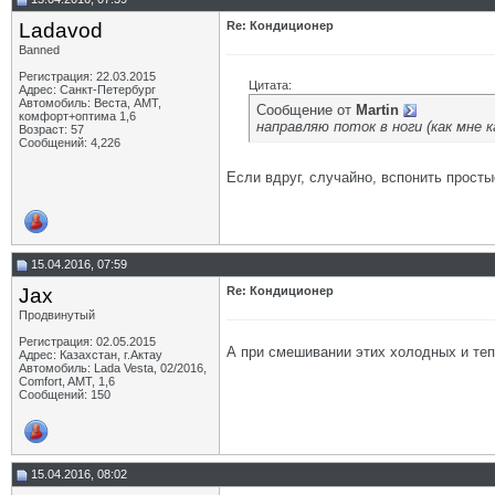
Ladavod
Re: Кондиционер
Banned
Регистрация: 22.03.2015
Цитата:
Адрес: Санкт-Петербург
Автомобиль: Веста, АМТ,
Сообщение от
Martin
комфорт+оптима 1,6
направляю поток в ноги (как мне 
Возраст: 57
Сообщений: 4,226
Если вдруг, случайно, вспонить прост
15.04.2016, 07:59
Jax
Re: Кондиционер
Продвинутый
Регистрация: 02.05.2015
А при смешивании этих холодных и теп
Адрес: Казахстан, г.Актау
Автомобиль: Lada Vesta, 02/2016,
Comfort, AMT, 1,6
Сообщений: 150
15.04.2016, 08:02