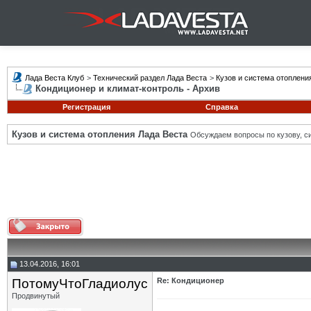
Лада Веста Клуб
>
Технический раздел Лада Веста
>
Кузов и система отоплени
Кондиционер и климат-контроль - Архив
Регистрация
Справка
Кузов и система отопления Лада Веста
Обсуждаем вопросы по кузову, си
13.04.2016, 16:01
ПотомуЧтоГладиолус
Re: Кондиционер
Продвинутый