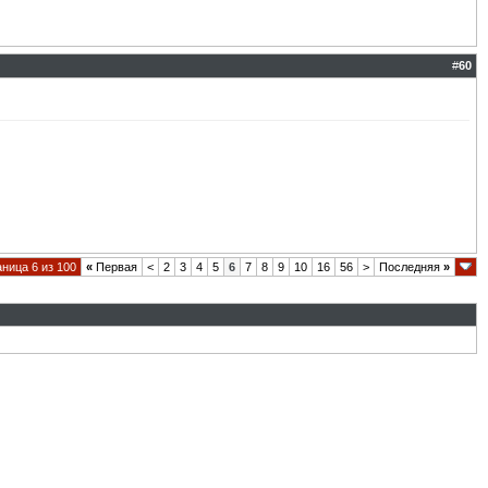
#
60
ница 6 из 100
«
Первая
<
2
3
4
5
6
7
8
9
10
16
56
>
Последняя
»