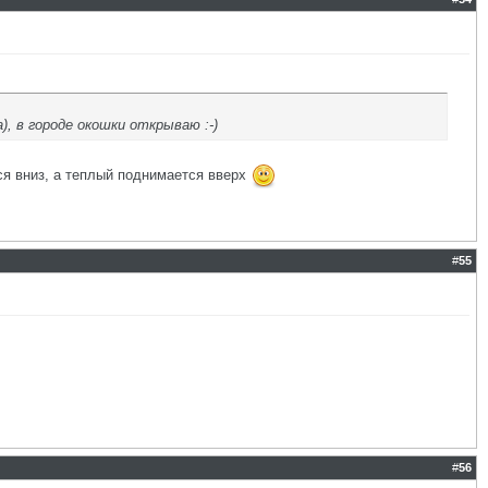
), в городе окошки открываю :-)
ся вниз, а теплый поднимается вверх
#
55
#
56