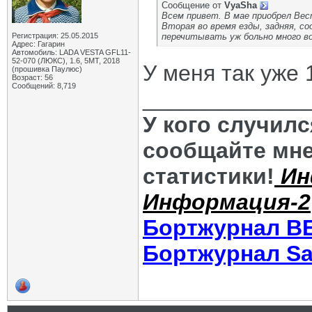
Сообщение от
VyaSha
Всем привет. В мае приобрел Вес
Вторая во время езды, задняя, с
Регистрация: 25.05.2015
перечитывать уж больно много в
Адрес: Гагарин
Автомобиль: LADA VESTA GFL11-
52-070 (ЛЮКС), 1.6, 5МТ, 2018
У меня так уже 
(прошивка Паулюс)
Возраст: 56
Сообщений: 8,719
_____________
У кого случил
сообщайте мне
статистики!
Ин
Информация-2
Бортжурнал В
Бортжурнал Sa