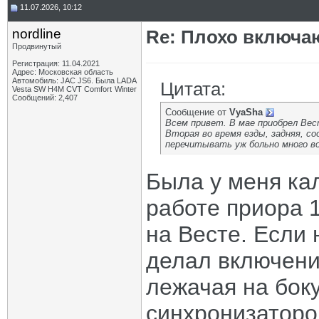
11.07.2026, 10:12
nordline
Re: Плохо включа
Продвинутый
Регистрация: 11.04.2021
Адрес: Московская область
Автомобиль: JAC JS6. Была LADA
Цитата:
Vesta SW H4M CVT Comfort Winter
Сообщений: 2,407
Сообщение от
VyaSha
Всем привет. В мае приобрел Вес
Вторая во время езды, задняя, с
перечитывать уж больно много в
Была у меня кал
работе приора 1
на Весте. Если
делал включени
лежачая на боку
синхронизаторо