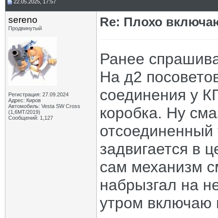
22.05.2025, 17:57
sereno
Re: Плохо включа
Продвинутый
Ранее спрашива
На д2 посовето
соединения у К
Регистрация: 27.09.2024
Адрес: Киров
Автомобиль: Vesta SW Cross
коробка. Ну сма
(1,6МТ/2019)
Сообщений: 1,127
отсоединенный 
задвигается в ц
сам механизм с
набрызгал на не
утром включаю п