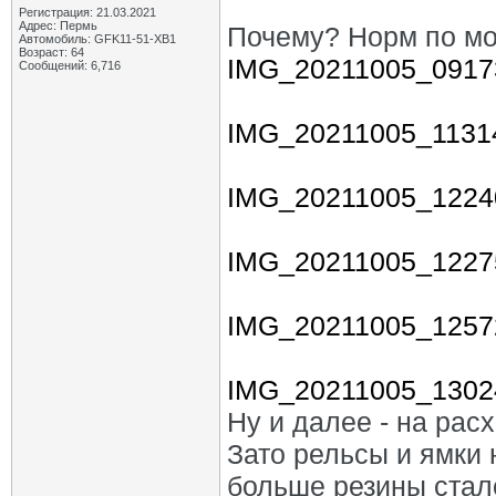
Регистрация: 21.03.2021
Адрес: Пермь
Почему? Норм по мои
Автомобиль: GFK11-51-ХВ1
Возраст: 64
IMG_20211005_09173
Сообщений: 6,716
IMG_20211005_11314
IMG_20211005_12240
IMG_20211005_12275
IMG_20211005_12572
IMG_20211005_13024
Ну и далее - на рас
Зато рельсы и ямки 
больше резины стал