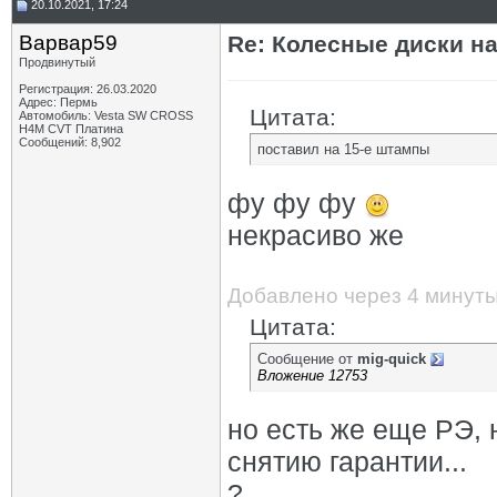
20.10.2021, 17:24
Варвар59
Re: Колесные диски на
Продвинутый
Регистрация: 26.03.2020
Адрес: Пермь
Цитата:
Автомобиль: Vesta SW CROSS
H4M CVT Платина
Сообщений: 8,902
поставил на 15-е штампы
фу фу фу
некрасиво же
Добавлено через 4 минут
Цитата:
Сообщение от
mig-quick
Вложение 12753
но есть же еще РЭ, 
снятию гарантии...
?