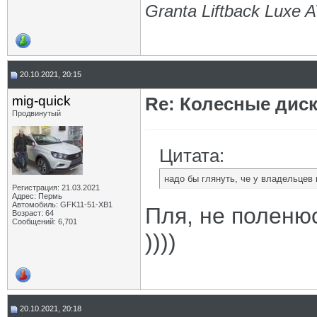
Granta Liftback Luxe 
20.10.2021, 20:15
mig-quick
Re: Колесные диск
Продвинутый
Цитата:
надо бы глянуть, че у владельцев 
Регистрация: 21.03.2021
Адрес: Пермь
Автомобиль: GFK11-51-ХВ1
Пля, не поленю
Возраст: 64
Сообщений: 6,701
))))
20.10.2021, 20:18