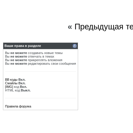
«
Предыдущая т
Ваши права в разделе
Вы
не можете
создавать новые темы
Вы
не можете
отвечать в темах
Вы
не можете
прикреплять вложения
Вы
не можете
редактировать свои сообщения
BB коды
Вкл.
Смайлы
Вкл.
[IMG]
код
Вкл.
HTML код
Выкл.
Правила форума