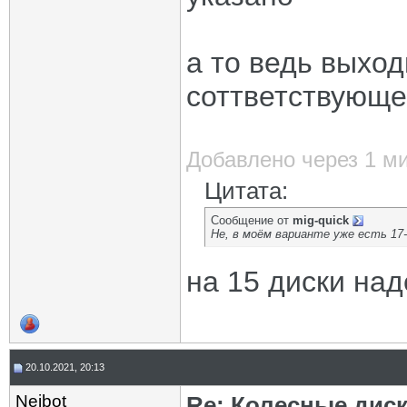
а то ведь выход
соттветствующ
Добавлено через 1 м
Цитата:
Сообщение от
mig-quick
Не, в моём варианте уже есть 17-е
на 15 диски на
20.10.2021, 20:13
Neibot
Re: Колесные диск