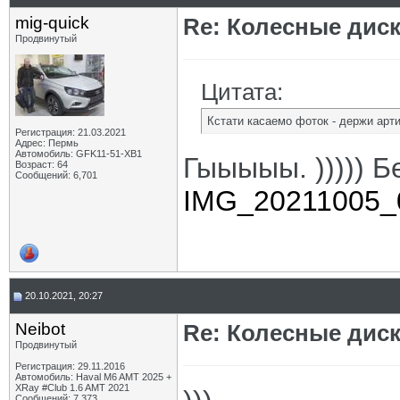
mig-quick
Re: Колесные диск
Продвинутый
Цитата:
Кстати касаемо фоток - держи арт
Регистрация: 21.03.2021
Адрес: Пермь
Автомобиль: GFK11-51-ХВ1
Гыыыыы. ))))) Бе
Возраст: 64
Сообщений: 6,701
IMG_20211005_0
20.10.2021, 20:27
Neibot
Re: Колесные диск
Продвинутый
Регистрация: 29.11.2016
Автомобиль: Haval M6 AMT 2025 +
XRay #Club 1.6 AMT 2021
Сообщений: 7,373