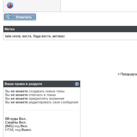
Метки
lada vesta
,
веста
,
Лада веста
,
автоваз
«
Предыдущ
Ваши права в разделе
Вы
не можете
создавать новые темы
Вы
не можете
отвечать в темах
Вы
не можете
прикреплять вложения
Вы
не можете
редактировать свои сообщения
BB коды
Вкл.
Смайлы
Вкл.
[IMG]
код
Вкл.
HTML код
Выкл.