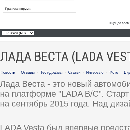
Правила форума
Текущее врем
ЛАДА ВЕСТА (LADA VES
Новости
·
Отзывы
·
Тест-драйвы
·
Статьи
·
Интервью
·
Фото
·
Ви
Лада Веста - это новый автомо
на платформе "LADA B/C". Старт
на сентябрь 2015 года. Над диз
LADA Vesta был впервые предст