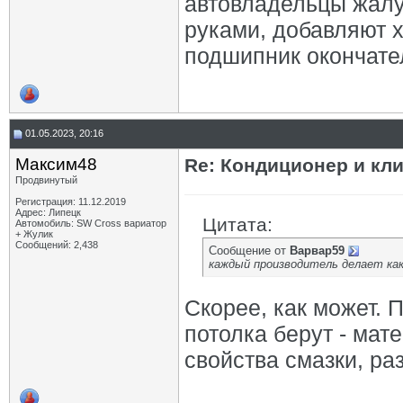
автовладельцы жалу
руками, добавляют 
подшипник окончате
01.05.2023, 20:16
Максим48
Re: Кондиционер и кли
Продвинутый
Регистрация: 11.12.2019
Адрес: Липецк
Цитата:
Автомобиль: SW Cross вариатор
+ Жулик
Сообщений: 2,438
Сообщение от
Варвар59
каждый производитель делает как
Скорее, как может. 
потолка берут - мат
свойства смазки, ра