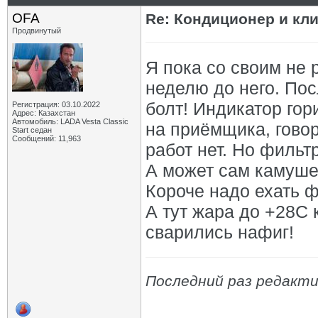
OFA
Re: Кондиционер и кли
Продвинутый
Я пока со своим не 
неделю до него. Пос
болт! Индикатор гори
Регистрация: 03.10.2022
Адрес: Казахстан
Автомобиль: LADA Vesta Classic
на приёмщика, говор
Start седан
Сообщений: 11,963
работ нет. Но фильт
А может сам камуше
Короче надо ехать ф
А тут жара до +28С 
сварились нафиг!
Последний раз редакти