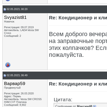
02.05.2023, 00:20
Svyazist81
Re: Кондиционер и кли
Новичок
Регистрация: 09.07.2019
Автомобиль: LADA Vesta SW
Всем доброго вечера
Cross
Сообщений: 2
на заправочные пор
этих колпачков? Ес
пожалуйста.
02.05.2023, 06:49
Варвар59
Re: Кондиционер и кли
Продвинутый
Регистрация: 26.03.2020
Адрес: Пермь
Цитата:
Автомобиль: Vesta SW CROSS
H4M CVT Платина
Сообщений: 8,902
Сообщение от
Максим48