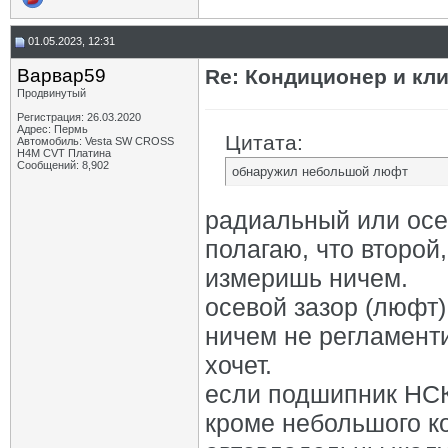
01.05.2023, 12:31
Варвар59
Re: Кондиционер и кли
Продвинутый
Регистрация: 26.03.2020
Адрес: Пермь
Цитата:
Автомобиль: Vesta SW CROSS
H4M CVT Платина
Сообщений: 8,902
обнаружил небольшой люфт
радиальный или ос
полагаю, что второй,
измеришь ничем.
осевой зазор (люфт
ничем не регламент
хочет.
если подшипник НСК 
кроме небольшого ко