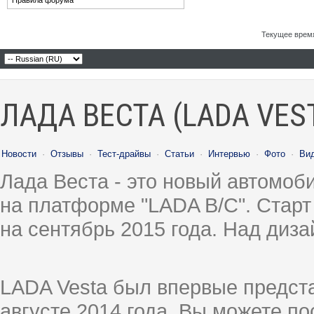
Правила форума
Текущее врем
ЛАДА ВЕСТА (LADA VES
Новости
·
Отзывы
·
Тест-драйвы
·
Статьи
·
Интервью
·
Фото
·
Ви
Лада Веста - это новый автомо
на платформе "LADA B/C". Старт
на сентябрь 2015 года. Над диз
LADA Vesta был впервые предст
августе 2014 года, Вы можете п