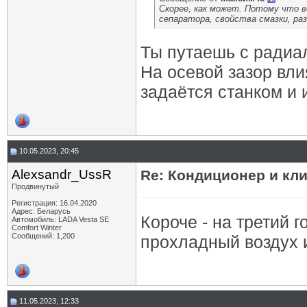
Скорее, как может. Потому что в
сепаратора, свойства смазки, ра
Ты путаешь с радиа
На осевой зазор вли
задаётся станком и 
10.05.2023, 20:45
Alexsandr_UssR
Re: Кондиционер и кли
Продвинутый
Регистрация: 16.04.2020
Адрес: Беларусь
Короче - на третий г
Автомобиль: LADA Vesta SE
Comfort Winter
Сообщений: 1,200
прохладный воздух и
11.05.2023, 12:33