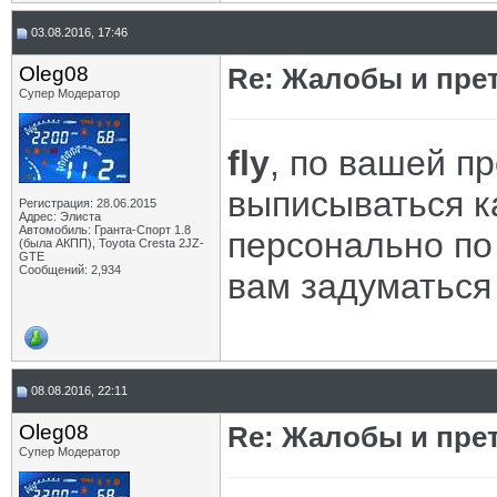
03.08.2016, 17:46
Oleg08
Re: Жалобы и пре
Супер Модератор
fly
, по вашей п
выписываться к
Регистрация: 28.06.2015
Адрес: Элиста
Автомобиль: Гранта-Спорт 1.8
персонально по
(была АКПП), Toyota Cresta 2JZ-
GTE
Сообщений: 2,934
вам задуматься
08.08.2016, 22:11
Oleg08
Re: Жалобы и пре
Супер Модератор