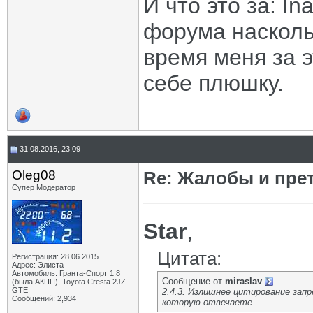
И что это за: I
форума наскольк
время меня за 
себе плюшку.
31.08.2016, 23:09
Oleg08
Re: Жалобы и пре
Супер Модератор
Star
,
Цитата:
Регистрация: 28.06.2015
Адрес: Элиста
Автомобиль: Гранта-Спорт 1.8
Сообщение от
miraslav
(была АКПП), Toyota Cresta 2JZ-
GTE
2.4.3. Излишнее цитирование зап
Сообщений: 2,934
которую отвечаете.