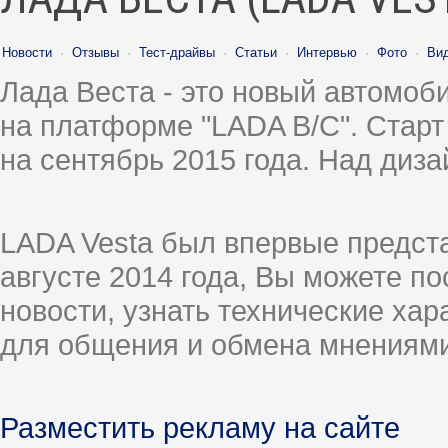
Новости
·
Отзывы
·
Тест-драйвы
·
Статьи
·
Интервью
·
Фото
·
Ви
Лада Веста - это новый автомо
на платформе "LADA B/C". Старт
на сентябрь 2015 года. Над диз
LADA Vesta был впервые предст
августе 2014 года, Вы можете п
новости, узнать технические ха
для общения и обмена мнениями
Разместить рекламу на сайте