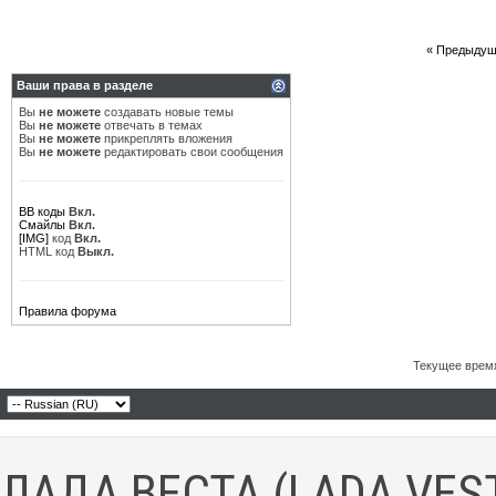
«
Предыдущ
Ваши права в разделе
Вы
не можете
создавать новые темы
Вы
не можете
отвечать в темах
Вы
не можете
прикреплять вложения
Вы
не можете
редактировать свои сообщения
BB коды
Вкл.
Смайлы
Вкл.
[IMG]
код
Вкл.
HTML код
Выкл.
Правила форума
Текущее врем
ЛАДА ВЕСТА (LADA VES