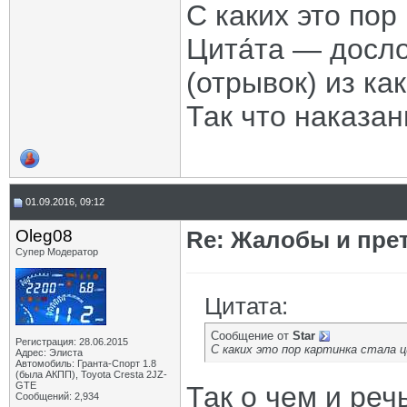
С каких это пор
Цита́та — досл
(отрывок) из как
Так что наказан
01.09.2016, 09:12
Oleg08
Re: Жалобы и пре
Супер Модератор
Цитата:
Сообщение от
Star
Регистрация: 28.06.2015
С каких это пор картинка стала
Адрес: Элиста
Автомобиль: Гранта-Спорт 1.8
(была АКПП), Toyota Cresta 2JZ-
GTE
Так о чем и реч
Сообщений: 2,934