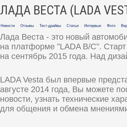
ЛАДА ВЕСТА (LADA VES
Новости
·
Отзывы
·
Тест-драйвы
·
Статьи
·
Интервью
·
Фото
·
Ви
Лада Веста - это новый автомо
на платформе "LADA B/C". Старт
на сентябрь 2015 года. Над диз
LADA Vesta был впервые предст
августе 2014 года, Вы можете п
новости, узнать технические ха
для общения и обмена мнениями