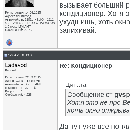
вызывает больший р
кондиционер. Хотя э
Регистрация: 14.04.2015
Адрес: Ленинград
Автомобиль: 21011 > 2108 > 2112
ухудшишь, хоть окно
> 217230 > 21713-33-46+Vesta SW
1.6 люкс ММ АМТ
запихивай.
Сообщений: 2,275
12.04.2016, 19:36
Ladavod
Re: Кондиционер
Banned
Регистрация: 22.03.2015
Адрес: Санкт-Петербург
Цитата:
Автомобиль: Веста, АМТ,
комфорт+оптима 1,6
Возраст: 57
Сообщение от
gvsp
Сообщений: 4,226
Хотя это не про Ве
хоть окно открывай
Да тут уже все поня