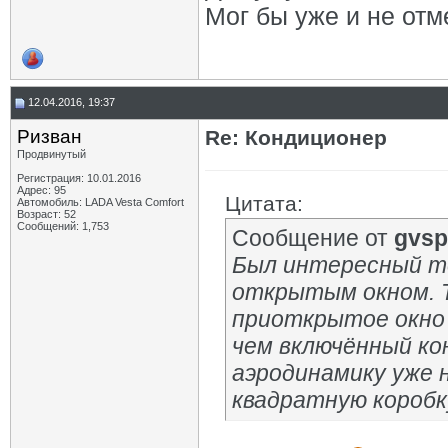
Мог бы уже и не от
12.04.2016, 19:37
Ризван
Re: Кондиционер
Продвинутый
Регистрация: 10.01.2016
Адрес: 95
Цитата:
Автомобиль: LADA Vesta Сomfort
Возраст: 52
Сообщений: 1,753
Сообщение от
gvsp
Был интересный те
открытым окном. Т
приоткрытое окно 
чем включённый кон
аэродинамику уже 
квадратную коробку