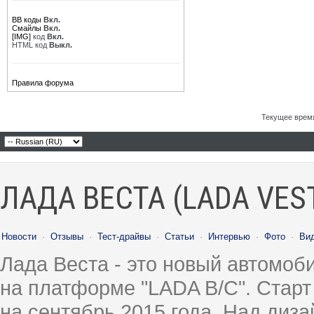
BB коды
Вкл.
Смайлы
Вкл.
[IMG]
код
Вкл.
HTML код
Выкл.
Правила форума
Текущее врем
ЛАДА ВЕСТА (LADA VES
Новости
·
Отзывы
·
Тест-драйвы
·
Статьи
·
Интервью
·
Фото
·
Ви
Лада Веста - это новый автомо
на платформе "LADA B/C". Старт
на сентябрь 2015 года. Над диз