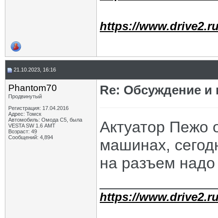
https://www.drive2.ru
21.10.2023, 16:16
Phantom70
Re: Обсуждение и
Продвинутый
Регистрация: 17.04.2016
Адрес: Томск
Автомобиль: Омода С5, была
Актуатор Пежо 
VESTA SW 1.6 АМТ
Возраст: 49
Сообщений: 4,894
машинах, сегод
на разъем надо
_____________
https://www.drive2.ru