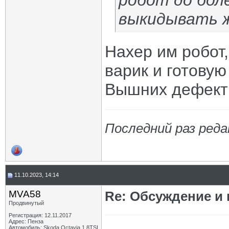
робот до бол
выкидывать ж
Нахер им робот
варик и готовую
Вышних дефекти
Последний раз реда
11.10.2023, 14:14
MVA58
Re: Обсуждение и
Продвинутый
Регистрация: 12.11.2017
Адрес: Пенза
Автомобиль: Skoda Octavia 1.8TSI