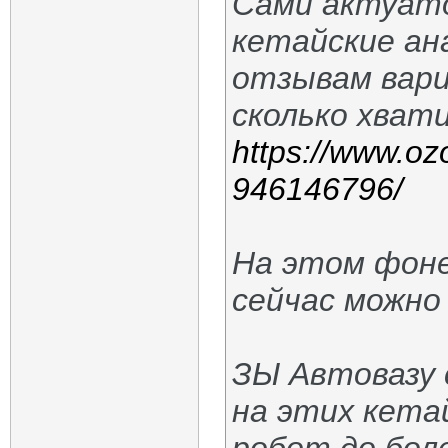
Сами актуато
кетайские ан
отзывам вари
сколько хват
https://www.ozo
946146796/
На этом фоне
сейчас можно
ЗЫ Автовазу
на этих кета