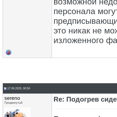
возможной недо
персонала могут
предписывающие
это никак не м
изложенного фа
17.06.2025, 00:50
sereno
Re: Подогрев сид
Продвинутый