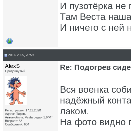
И пузотёрка не 
Там Веста наша
И ничего с ней 
20.06.2025, 20:59
AlexS
Re: Подогрев сид
Продвинутый
Вся военка соб
надёжный конта
лаком.
Регистрация: 17.11.2020
Адрес: Пермь
Автомобиль: Vesta седан 1.6/МТ
На фото видно 
Возраст: 53
Сообщений: 664