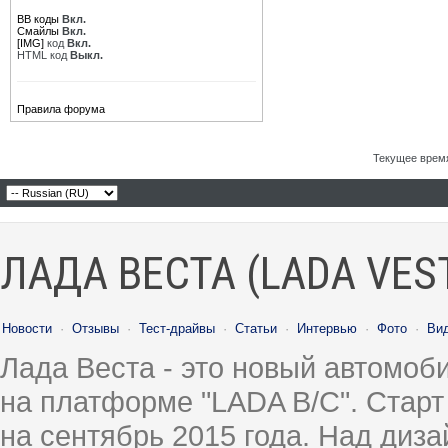
BB коды
Вкл.
Смайлы
Вкл.
[IMG]
код
Вкл.
HTML код
Выкл.
Правила форума
Текущее врем
ЛАДА ВЕСТА (LADA VES
Новости
·
Отзывы
·
Тест-драйвы
·
Статьи
·
Интервью
·
Фото
·
Ви
Лада Веста - это новый автомо
на платформе "LADA B/C". Старт
на сентябрь 2015 года. Над диз