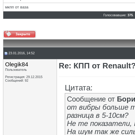
мкпп от ваза
Голосовавшие:
375
.
23.01.2016, 14:52
Olegik84
Re: КПП от Renault
Пользователь
Регистрация: 29.12.2015
Сообщений: 92
Цитата:
Сообщение от
Бори
от вибры больше 
разница в 5-10см?
Не те показатели,
На шум так же сил