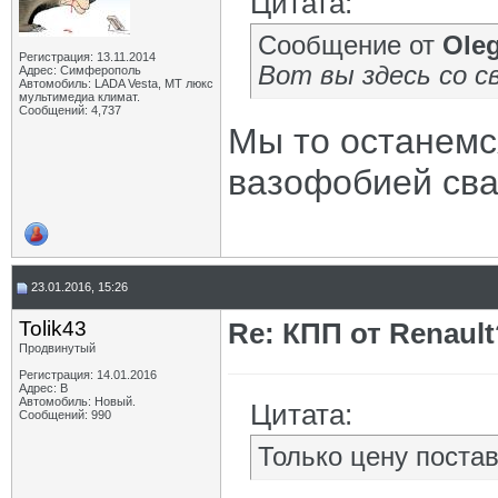
Цитата:
Сообщение от
Oleg
Регистрация: 13.11.2014
Вот вы здесь со 
Адрес: Симферополь
Автомобиль: LADA Vesta, МТ люкс
мультимедиа климат.
Сообщений: 4,737
Мы то останемс
вазофобией сва
23.01.2016, 15:26
Tolik43
Re: КПП от Renault
Продвинутый
Регистрация: 14.01.2016
Адрес: В
Автомобиль: Новый.
Цитата:
Сообщений: 990
Только цену постав