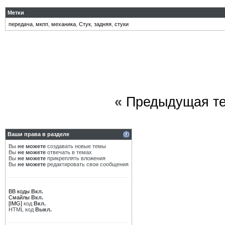
Метки
передача
,
мкпп
,
механика
,
Стук
,
задняя
,
стуки
«
Предыдущая т
Ваши права в разделе
Вы
не можете
создавать новые темы
Вы
не можете
отвечать в темах
Вы
не можете
прикреплять вложения
Вы
не можете
редактировать свои сообщения
BB коды
Вкл.
Смайлы
Вкл.
[IMG]
код
Вкл.
HTML код
Выкл.