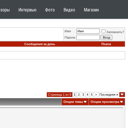
бзоры
Интервью
Фото
Видео
Магазин
Имя
Запомнить?
Пароль
Сообщения за день
Поиск
Страница 1 из 9
1
2
3
4
5
>
Последняя
»
Опции темы
Опции просмотра