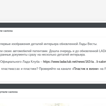
ли салона
ь первые изображения деталей интерьера обновленной Лады Весты.
21
и своих автомобилей патентами. Дошла очередь и до обновленной LADA 
:54
хранные документы сразу на несколько деталей интерьера.
е Официального Лада Клуба –
https://www.ladaclub.net/news/163-la...li-salo
, пластмассах и пластике? Проверяйте на канале «
Пластик в жизни
» на 
59
детали салона
:26
2021,
10:49