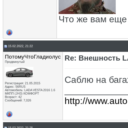
Макс_Россошь
Re: Внешность LADA Vesta FL...
04.03.2022,
17:28
ПЧГ
Re: Внешность LADA Vesta FL...
04.03.2022,
18:20
Alexsandr_UssR
Re: Внешность LADA Vesta FL...
10.10.2022,
16:49
Что же вам еще
15.02.2022, 21:22
ПотомуЧтоГладиолус
Re: Внешность L
Продвинутый
Саблю на бага
Регистрация: 21.05.2015
Адрес: 56RUS
____________
Автомобиль: LADA VESTA 2016 1.6
МКПП (JH3) КОМФОРТ
Возраст: 42
http://www.auto
Сообщений: 7,026
15.02.2022, 21:25