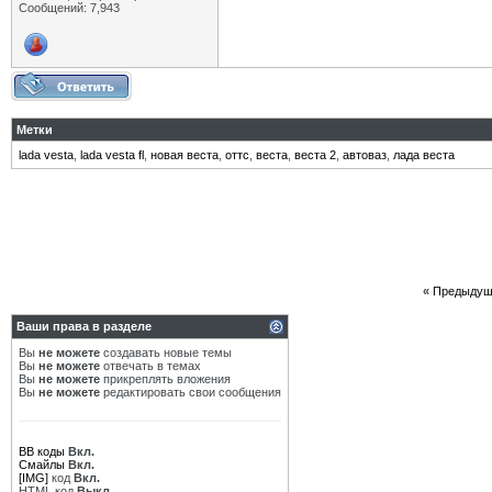
Сообщений: 7,943
Метки
lada vesta
,
lada vesta fl
,
новая веста
,
оттс
,
веста
,
веста 2
,
автоваз
,
лада веста
«
Предыдущ
Ваши права в разделе
Вы
не можете
создавать новые темы
Вы
не можете
отвечать в темах
Вы
не можете
прикреплять вложения
Вы
не можете
редактировать свои сообщения
BB коды
Вкл.
Смайлы
Вкл.
[IMG]
код
Вкл.
HTML код
Выкл.