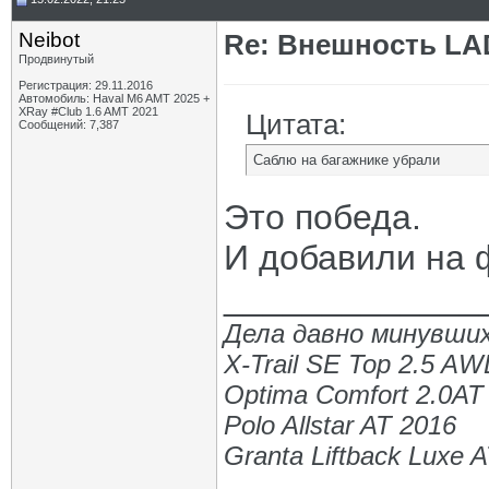
Neibot
Re: Внешность LAD
Продвинутый
Регистрация: 29.11.2016
Автомобиль: Haval M6 AMT 2025 +
XRay #Club 1.6 AMT 2021
Цитата:
Сообщений: 7,387
Саблю на багажнике убрали
Это победа.
И добавили на 
_____________
Дела давно минувших
X-Trail SE Top 2.5 A
Optima Comfort 2.0AT
Polo Allstar AT 2016
Granta Liftback Luxe 