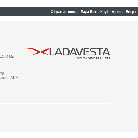
Обратная связь
-
Лада Веста Клуб
-
Архив
-
Вверх
15 года.
та,
новой LADA