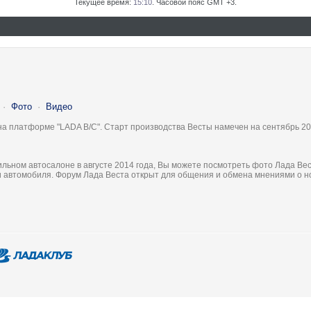
Текущее время:
15:10
. Часовой пояс GMT +3.
·
Фото
·
Видео
на платформе "LADA B/C". Старт производства Весты намечен на сентябрь 20
льном автосалоне в августе 2014 года, Вы можете посмотреть фото Лада Вес
ки автомобиля. Форум Лада Веста открыт для общения и обмена мнениями о 