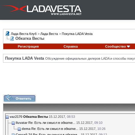
Лада Веста Клуб
>
Лада Веста
>
Покупка LADA Vesta
Обкатка Весты
Регистрация
Справка
Сообщество
Покупка LADA Vesta
Обсуждение официальных дилеров LADA и способы покуп
vaz2170
Обкатка Весты
15.12.2017,
08:53
Iluvatar
Re: Есть ли смысл в обкатке...
15.12.2017,
09:10
dema
Re: Есть ли смысл в обкатке...
15.12.2017,
10:26
Сергей 74
Re: Есть ли смысл в обкатке...
15.12.2017,
09:12