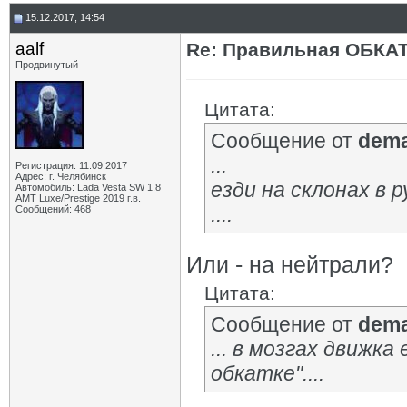
VST
Re: Обкатка Весты
21.05.2025,
12:03
15.12.2017, 14:54
Bordgia
Re: Обкатка Весты
21.05.2025,
12:12
VST
Re: Обкатка Весты
21.05.2025,
12:44
aalf
Re: Правильная ОБКА
АлексейФ
Re: Обкатка Весты
21.05.2025,
12:17
Продвинутый
Цитата:
Сообщение от
dem
...
Регистрация: 11.09.2017
Адрес: г. Челябинск
езди на склонах в 
Автомобиль: Lada Vesta SW 1.8
АМТ Luxe/Prestige 2019 г.в.
....
Сообщений: 468
Или - на нейтрали?
Цитата:
Сообщение от
dem
... в мозгах движк
обкатке"....