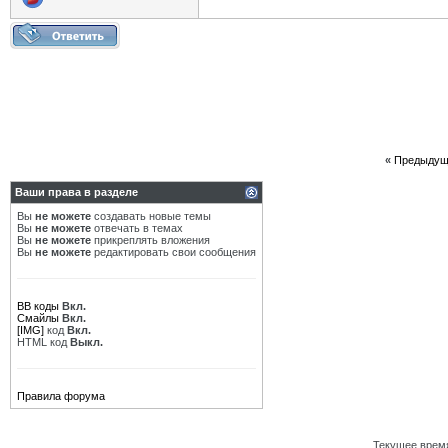
«
Предыдущ
Ваши права в разделе
Вы
не можете
создавать новые темы
Вы
не можете
отвечать в темах
Вы
не можете
прикреплять вложения
Вы
не можете
редактировать свои сообщения
BB коды
Вкл.
Смайлы
Вкл.
[IMG]
код
Вкл.
HTML код
Выкл.
Правила форума
Текущее врем