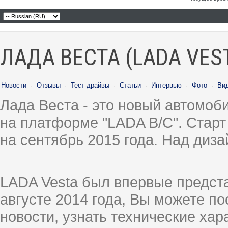
ЛАДА ВЕСТА (LADA VES
Новости
·
Отзывы
·
Тест-драйвы
·
Статьи
·
Интервью
·
Фото
·
Ви
Лада Веста - это новый автомо
на платформе "LADA B/C". Старт
на сентябрь 2015 года. Над диз
LADA Vesta был впервые предст
августе 2014 года, Вы можете п
новости, узнать технические ха