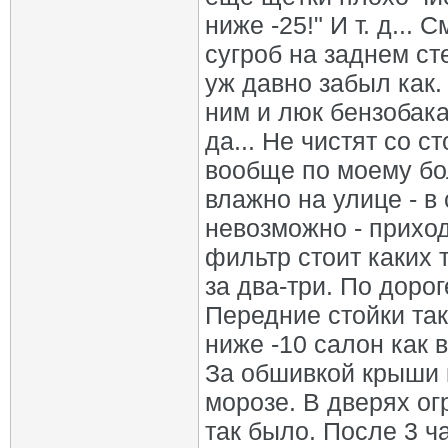
Сергей 74
Re: Тюмень
15.09.2021,
10:58
ниже -25!" И т. д...
oldman_lbt
Re: Тюмень
15.09.2021,
14:04
сугроб на заднем ст
Сергей 74
Re: Тюмень
16.09.2021,
11:35
Варвар59
Re: Тюмень
30.05.2022,
10:27
уж давно забыл как.
Andrey96
Re: Тюмень
30.05.2022,
13:07
ним и люк бензобака
Сергей 74
Re: Тюмень
02.06.2022,
12:55
да... Не чистят со 
Варвар59
Re: Тюмень
02.06.2022,
13:58
вообще по моему бо
влажно на улице - в
невозможно - прихо
фильтр стоит каких 
за два-три. По доро
Передние стойки так
ниже -10 салон как в
За обшивкой крыши 
морозе. В дверях ог
так было. После 3 ч