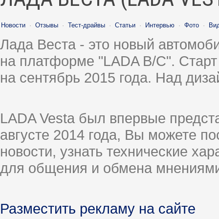
Новости
·
Отзывы
·
Тест-драйвы
·
Статьи
·
Интервью
·
Фото
·
Ви
Лада Веста - это новый автомо
на платформе "LADA B/C". Старт
на сентябрь 2015 года. Над диз
LADA Vesta был впервые предст
августе 2014 года, Вы можете п
новости, узнать технические ха
для общения и обмена мнениями
Разместить рекламу на сайте