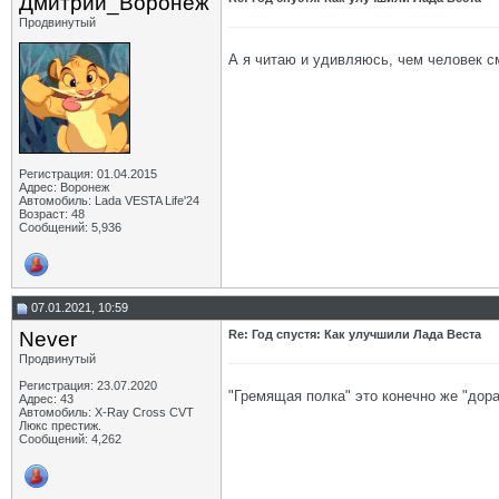
Дмитрий_Воронеж
Продвинутый
А я читаю и удивляюсь, чем человек см
Регистрация: 01.04.2015
Адрес: Воронеж
Автомобиль: Lada VESTA Life'24
Возраст: 48
Сообщений: 5,936
07.01.2021, 10:59
Never
Re: Год спустя: Как улучшили Лада Веста
Продвинутый
Регистрация: 23.07.2020
"Гремящая полка" это конечно же "дора
Адрес: 43
Автомобиль: X-Ray Cross CVT
Люкс престиж.
Сообщений: 4,262