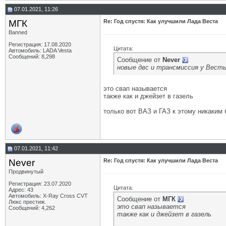
07.01.2021, 11:26
МГК
Re: Год спустя: Как улучшили Лада Веста
Banned
Регистрация: 17.08.2020
Цитата:
Автомобиль: LADA Vesta
Сообщений: 8,298
Сообщение от
Never
новые двс и трансмиссия у Весты
это свап называется
также как и джейзет в газель
только вот ВАЗ и ГАЗ к этому никаким 
07.01.2021, 11:42
Never
Re: Год спустя: Как улучшили Лада Веста
Продвинутый
Регистрация: 23.07.2020
Цитата:
Адрес: 43
Автомобиль: X-Ray Cross CVT
Сообщение от
МГК
Люкс престиж.
это свап называется
Сообщений: 4,262
также как и джейзет в газель