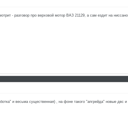
отрит - разговор про верховой мотор ВАЗ 21129, а сам ездит на ниссано
ботка" и весьма существенная) , на фоне такого "апгрейда" новые двс и