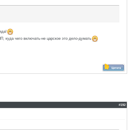
яда!
ПП, куда чего включать-не царское это дело-думать
#
192