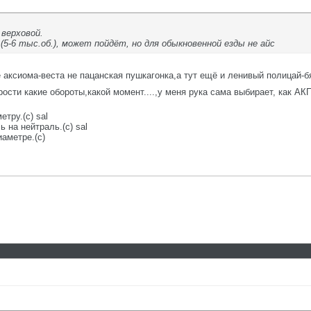
верховой.
 (5-6 тыс.об.), может пойдёт, но для обыкновенной езды не айс
 аксиома-веста не пацанская пушкагонка,а тут ещё и ленивый полицай-б
ости какие обороты,какой момент....,у меня рука сама выбирает, как АК
етру.(с) sal
 на нейтраль.(с) sal
аметре.(с)