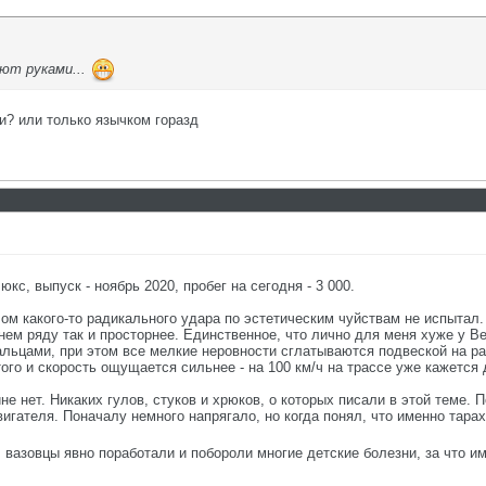
ют руками...
и? или только язычком горазд
кс, выпуск - ноябрь 2020, пробег на сегодня - 3 000.
елом какого-то радикального удара по эстетическим чуйствам не испытал
днем ряду так и просторнее. Единственное, что лично для меня хуже у Ве
льцами, при этом все мелкие неровности сглатываются подвеской на ра
того и скорость ощущается сильнее - на 100 км/ч на трассе уже кажется 
е нет. Никаких гулов, стуков и хрюков, о которых писали в этой теме. П
игателя. Поначалу немного напрягало, но когда понял, что именно тарахт
 вазовцы явно поработали и побороли многие детские болезни, за что 