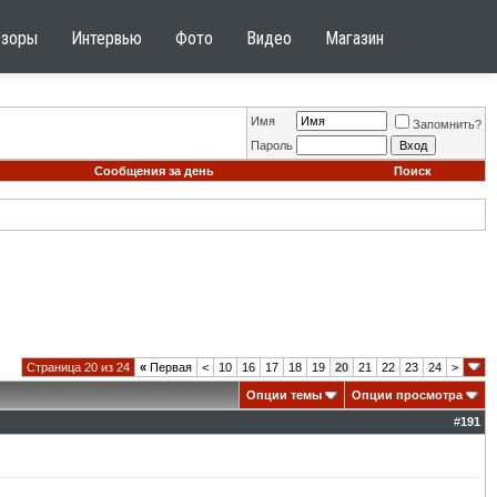
бзоры
Интервью
Фото
Видео
Магазин
Имя
Запомнить?
Пароль
Сообщения за день
Поиск
Страница 20 из 24
«
Первая
<
10
16
17
18
19
20
21
22
23
24
>
Опции темы
Опции просмотра
#
191