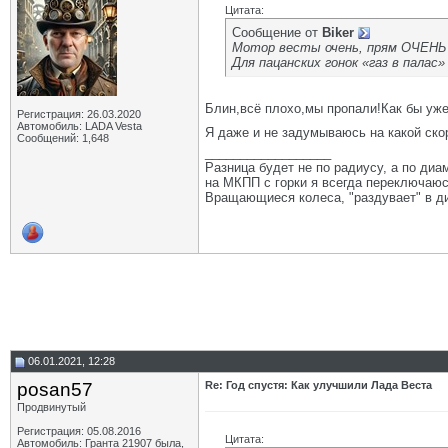
Цитата:
Сообщение от
Biker
Мотор весты очень, прям ОЧЕНЬ 
Для пацанских гонок «газ в палас»
Блин,всё плохо,мы пропали!Как бы уже
Регистрация: 26.03.2020
Автомобиль: LADA Vesta
Я даже и не задумываюсь на какой скор
Сообщений: 1,648
__________________
Разница будет не по радиусу, а по диам
на МКПП с горки я всегда переключаюсь
Вращающиеся колеса, "раздувает" в ди
06.01.2021, 12:28
posan57
Re: Год спустя: Как улучшили Лада Веста
Продвинутый
Регистрация: 05.08.2016
Цитата:
Автомобиль: Гранта 21907 была,