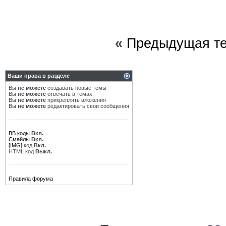
«
Предыдущая т
Ваши права в разделе
Вы
не можете
создавать новые темы
Вы
не можете
отвечать в темах
Вы
не можете
прикреплять вложения
Вы
не можете
редактировать свои сообщения
BB коды
Вкл.
Смайлы
Вкл.
[IMG]
код
Вкл.
HTML код
Выкл.
Правила форума