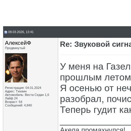
09.03.2026, 13:41
АлексейФ
Re: Звуковой сигн
Продвинутый
У меня на Газел
прошлым летом,
Я осенью от неч
Регистрация: 04.01.2024
Адрес: Тихвин
Автомобиль: Веста Седан 1,6
разобрал, почи
Лайф 24
Возраст: 54
Сообщений: 4,840
Теперь гудит ка
_____________
Акела промахнулся!