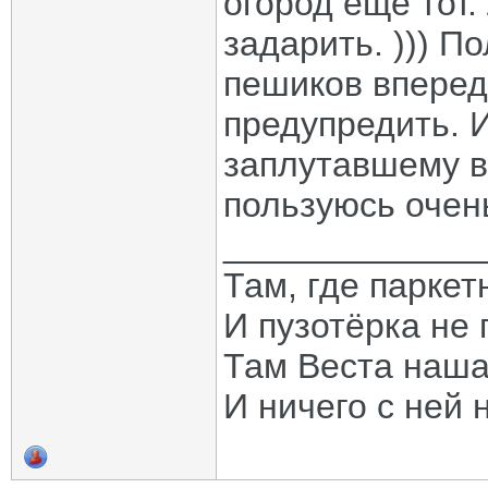
огород ещё тот.
задарить. ))) П
пешиков вперед
предупредить. И
заплутавшему в
пользуюсь очен
_____________
Там, где паркет
И пузотёрка не 
Там Веста наша
И ничего с ней 