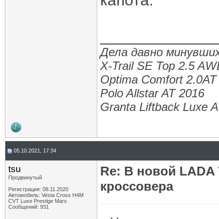
капота.
_____________
Дела давно минувших
X-Trail SE Top 2.5 A
Optima Comfort 2.0AT
Polo Allstar AT 2016
Granta Liftback Luxe 
05.10.2021, 17:34
tsu
Re: В новой LADA 
Продвинутый
кроссовера
Регистрация: 08.11.2020
Автомобиль: Vesta Cross H4M
CVT Luxe Prestige Mars
Сообщений: 931