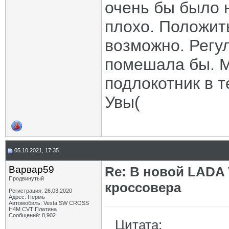
очень бы было 
плохо. Положит
возможно. Регу
помешала бы. М
подлокотник в т
Увы(
05.10.2021, 17:35
Варвар59
Re: В новой LADA 
Продвинутый
кроссовера
Регистрация: 26.03.2020
Адрес: Пермь
Автомобиль: Vesta SW CROSS
H4M CVT Платина
Сообщений: 8,902
Цитата: