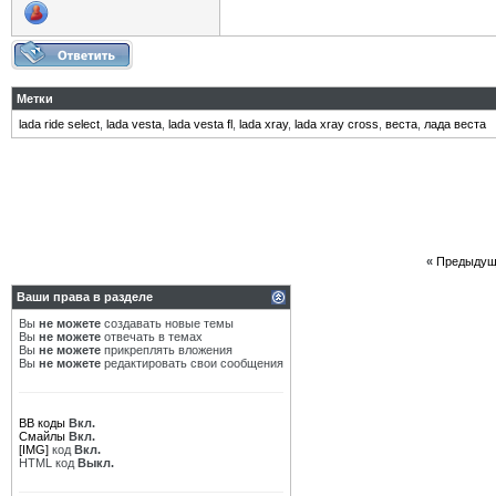
Метки
lada ride select
,
lada vesta
,
lada vesta fl
,
lada xray
,
lada xray cross
,
веста
,
лада веста
«
Предыдущ
Ваши права в разделе
Вы
не можете
создавать новые темы
Вы
не можете
отвечать в темах
Вы
не можете
прикреплять вложения
Вы
не можете
редактировать свои сообщения
BB коды
Вкл.
Смайлы
Вкл.
[IMG]
код
Вкл.
HTML код
Выкл.