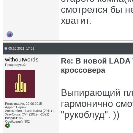
смотрелся бы не
хватит.
05.10.2021, 17:51
withoutwords
Re: В новой LADA 
Продвинутый
кроссовера
Выпирающий пл
гармонично смо
Регистрация: 22.06.2015
Адрес: Пермь
Автомобиль: Lada Kalina (2011) +
"рукоблуд". ))
XrayCross CVT (2019=>2022)
Возраст: 46
Сообщений: 902