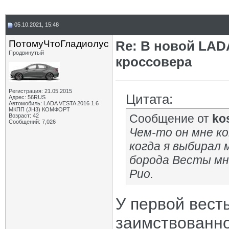
05.10.2021, 15:48
ПотомуЧтоГладиолус
Re: В новой LADA
Продвинутый
кроссовера
Регистрация: 21.05.2015
Цитата:
Адрес: 56RUS
Автомобиль: LADA VESTA 2016 1.6
МКПП (JH3) КОМФОРТ
Сообщение от
ko
Возраст: 42
Сообщений: 7,026
Чем-то он мне ко
когда я выбирал 
борода Весты мн
Рио.
У первой вест
заимствованно