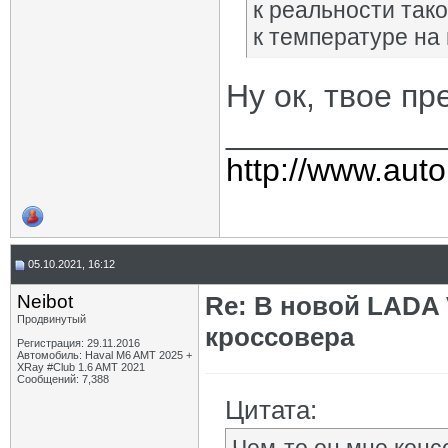
к реальности так
к температуре на 
Ну ок, твое п
____________
http://www.auto
05.10.2021, 16:12
Neibot
Re: В новой LADA 
Продвинутый
кроссовера
Регистрация: 29.11.2016
Автомобиль: Haval M6 AMT 2025 +
XRay #Club 1.6 AMT 2021
Сообщений: 7,388
Цитата: