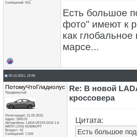
Сообщений: 931
Есть большое п
фото" имеют к 
как глобальное
марсе...
05.10.2021, 15:59
ПотомуЧтоГладиолус
Re: В новой LADA
Продвинутый
кроссовера
Регистрация: 21.05.2015
Цитата:
Адрес: 56RUS
Автомобиль: LADA VESTA 2016 1.6
МКПП (JH3) КОМФОРТ
Есть большое под
Возраст: 42
Сообщений: 7,026