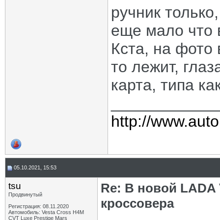
ручник только,
еще мало что 
Кста, на фото 
то лежит, глаз
карта, типа ка
____________
http://www.auto
05.10.2021, 15:53
tsu
Re: В новой LADA 
Продвинутый
кроссовера
Регистрация: 08.11.2020
Автомобиль: Vesta Cross H4M
CVT Luxe Prestige Mars