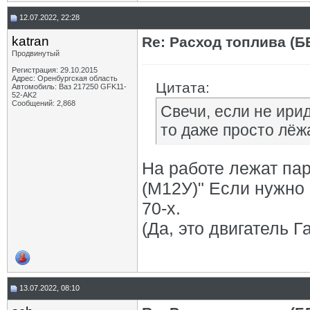
12.07.2022, 22:28
katran
Re: Расход топлива (Б
Продвинутый
Регистрация: 29.10.2015
Адрес: Оренбургская область
Цитата:
Автомобиль: Ваз 217250 GFK11-
52-AK2
Сообщений: 2,868
Свечи, если не ири
то даже просто лёжа
На работе лежат пар
(М12У)" Если нужно
70-х.
(Да, это двигатель Г
13.07.2022, 08:10