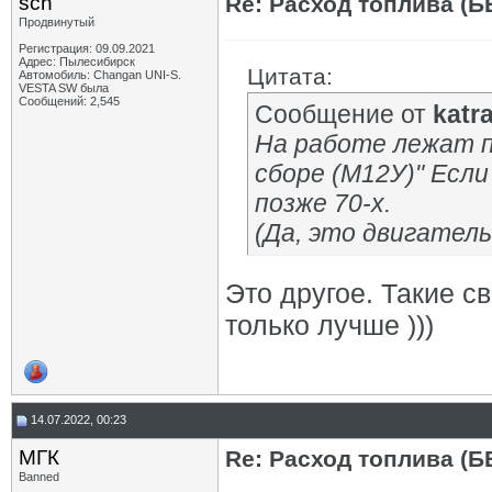
sch
Re: Расход топлива (Б
Продвинутый
Регистрация: 09.09.2021
Адрес: Пылесибирск
Цитата:
Автомобиль: Changan UNI-S.
VESTA SW была
Сообщений: 2,545
Сообщение от
katr
На работе лежат п
сборе (М12У)" Если
позже 70-х.
(Да, это двигатель 
Это другое. Такие св
только лучше )))
14.07.2022, 00:23
МГК
Re: Расход топлива (Б
Banned