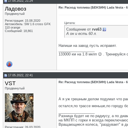
17.05.2022, 21:24
Ладовоз
Re: Расход топлива (БЕНЗИН) Lada Vesta - 6
Продвинутый
Регистрация: 15.08.2020
Цитата:
Автомобиль: SW 1.6 cross GFK
110 orange
Сообщение от
rvs63
Сообщений: 18,861
А он и есть 60 л.
Напиши на завод пусть исправят.
__________________
133000 км на 1.8 мкпп 😉 . Тренируйся 
17.05.2022, 22:41
VST
Re: Расход топлива (БЕНЗИН) Lada Vesta - 6
Продвинутый
А я уж грешным делом подумал что ра
остался,по трассе меньше,по городу б
__________________
Разница будет не по радиусу, а по диам
на МКПП с горки я всегда переключаюсь
Вращающиеся колеса, "раздувает" в ди
Регистрация: 26.03.2020