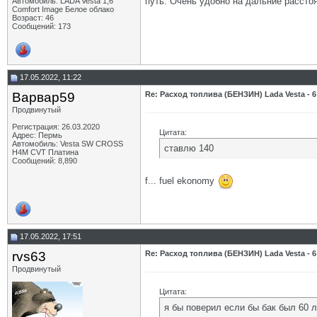
путь. Очень удобно на дальние рассто
Автомобиль: LADA Vesta 1,6
Comfort Image Белое облако
Возраст: 46
Сообщений: 173
17.05.2022, 11:22
Варвар59
Re: Расход топлива (БЕНЗИН) Lada Vesta - 6
Продвинутый
Регистрация: 26.03.2020
Цитата:
Адрес: Пермь
Автомобиль: Vesta SW CROSS
ставлю 140
H4M CVT Платина
Сообщений: 8,890
f... fuel ekonomy
17.05.2022, 17:51
rvs63
Re: Расход топлива (БЕНЗИН) Lada Vesta - 6
Продвинутый
Цитата:
я бы поверил если бы бак был 60 л