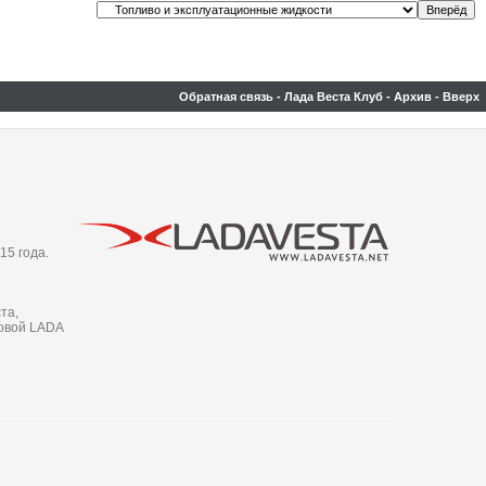
Обратная связь
-
Лада Веста Клуб
-
Архив
-
Вверх
15 года.
та,
новой LADA