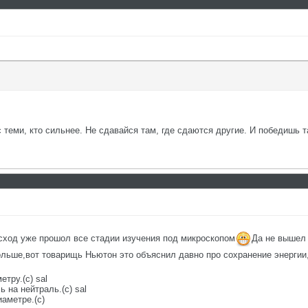
с теми, кто сильнее. Не сдавайся там, где сдаются другие. И победишь т
сход уже прошол все стадии изучения под микроскопом
Да не вышел 
ольше,вот товарищь Ньютон это объяснил давно про сохранение энергии
етру.(с) sal
 на нейтраль.(с) sal
аметре.(с)