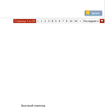
Страница 4 из 69
<
1
2
3
4
5
6
7
8
14
54
>
Последняя
»
Быстрый переход