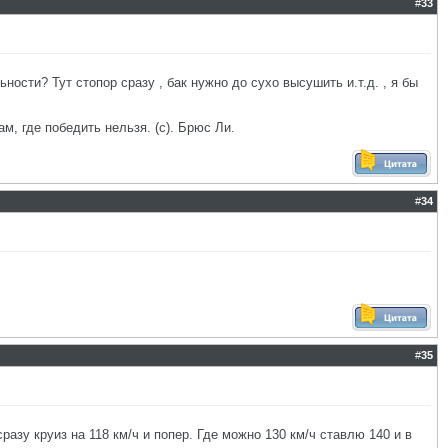
#
33
ности? Тут стопор сразу , бак нужно до сухо высушить и.т.д. , я бы
ам, где победить нельзя. (с). Брюс Ли.
#
34
#
35
азу круиз на 118 км/ч и попер. Где можно 130 км/ч ставлю 140 и в