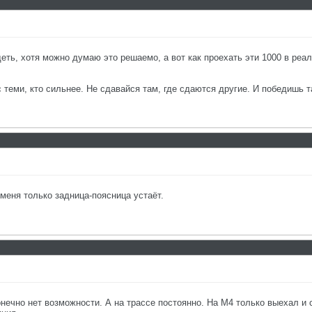
еть, хотя можно думаю это решаемо, а вот как проехать эти 1000 в реаль
с теми, кто сильнее. Не сдавайся там, где сдаются другие. И победишь т
 меня только задница-поясница устаёт.
нечно нет возможности. А на трассе постоянно. На М4 только выехал и ср