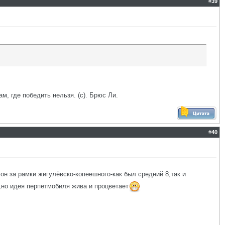
#
39
ам, где победить нельзя. (с). Брюс Ли.
#
40
он за рамки жигулёвско-копеешного-как был средний 8,так и
,но идея перпетмобиля жива и процветает