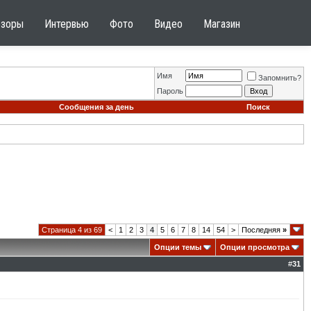
бзоры
Интервью
Фото
Видео
Магазин
Имя
Запомнить?
Пароль
Сообщения за день
Поиск
Страница 4 из 69
<
1
2
3
4
5
6
7
8
14
54
>
Последняя
»
Опции темы
Опции просмотра
#
31