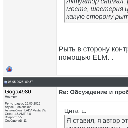
Актуатор снимал, 
месте, шестерня ц
какую сторону рыт
Рыть в сторону конт
помощью ELM. .
06.05.2025, 09:37
Goga4980
Re: Обсуждение и про
Новичок
Регистрация: 25.03.2023
Адрес: Раменское
Цитата:
Автомобиль: LADA Vesta SW
Cross 1.8 AMT 4.0
Возраст: 55
Я ставил, я автор э
Сообщений: 11