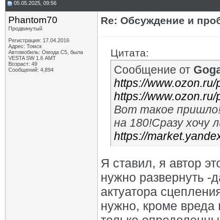
05.05.2025, 09:56
Phantom70
Re: Обсуждение и про
Продвинутый
Регистрация: 17.04.2016
Адрес: Томск
Цитата:
Автомобиль: Омода С5, была
VESTA SW 1.6 АМТ
Возраст: 49
Сообщение от
Gog
Сообщений: 4,894
https://www.ozon.ru/
https://www.ozon.ru
Вот такое пришло
на 180!Сразу хочу 
https://market.yandex
Я ставил, я автор э
нужно развернуть -д
актуатора сцепления
нужно, кроме вреда 