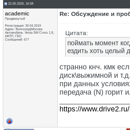
22.05.2025, 16:58
academic
Re: Обсуждение и про
Продвинутый
Регистрация: 30.04.2019
Адрес: Волгоград\Москва
Цитата:
Автомобиль: Vesta SW Cross 1,8,
АКПП, ГБО
Сообщений: 677
поймать момент когд
ездить хоть целый 
странно кнч. кмк ес
диск\выжимной и т.д.
при данных условиях
передача (N) горит 
_________________
https://www.drive2.ru