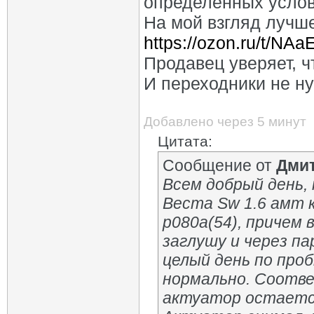
определенных услов
На мой взгляд лучше
https://ozon.ru/t/NA
Продавец уверяет, 
И переходники не н
Добавлено через 5 минут
Цитата:
Сообщение от
Дми
Всем добрый день,
Веста Sw 1.6 амт 
p080a(54), причем 
заглушу и через па
целый день по про
нормально. Соотв
актуатор остается