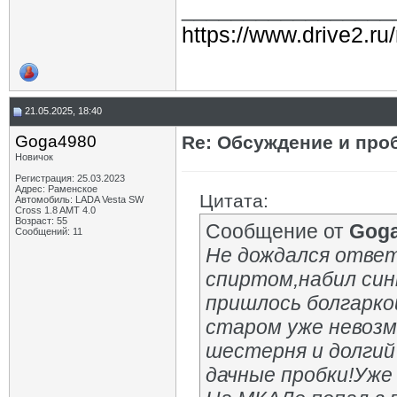
_________________
https://www.drive2.ru
21.05.2025, 18:40
Goga4980
Re: Обсуждение и про
Новичок
Регистрация: 25.03.2023
Адрес: Раменское
Цитата:
Автомобиль: LADA Vesta SW
Cross 1.8 AMT 4.0
Возраст: 55
Сообщение от
Gog
Сообщений: 11
Не дождался ответ
спиртом,набил син
пришлось болгарко
старом уже невозм
шестерня и долгий
дачные пробки!Уже