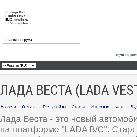
BB коды
Вкл.
Смайлы
Вкл.
[IMG]
код
Вкл.
HTML код
Выкл.
Правила форума
Текущее врем
ЛАДА ВЕСТА (LADA VES
Новости
·
Отзывы
·
Тест-драйвы
·
Статьи
·
Интервью
·
Фото
·
Ви
Лада Веста - это новый автомо
на платформе "LADA B/C". Старт