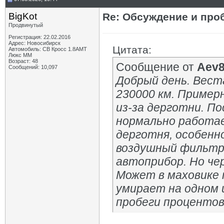
BigKot
Re: Обсуждение и про
Продвинутый
Регистрация: 22.02.2016
Адрес: Новосибирск
Цитата:
Автомобиль: СВ Кросс 1.8АМТ
Люкс ММ
Возраст: 48
Сообщение от
Aev
Сообщений: 10,097
Добрый день. Вест
230000 км. Пример
из-за дерготни. По
нормально работае
дерготня, особенн
воздушный фильтр.
автоприбор. Но че
Может в маховике 
умирает на одном 
пробеги процентов