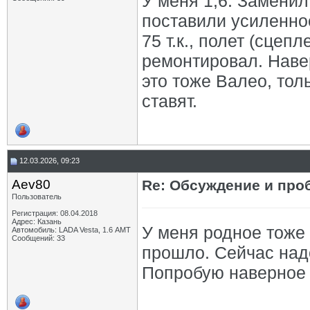
У меня 1,6. Заменил 
поставили усиленное
75 т.к., полет (сцеп
ремонтировал. Наве
это тоже Валео, то
ставят.
12.03.2026, 09:23
Aev80
Re: Обсуждение и про
Пользователь
Регистрация: 08.04.2018
Адрес: Казань
У меня родное тоже 
Автомобиль: LADA Vesta, 1.6 АМТ
Сообщений: 33
прошло. Сейчас над
Попробую наверное в