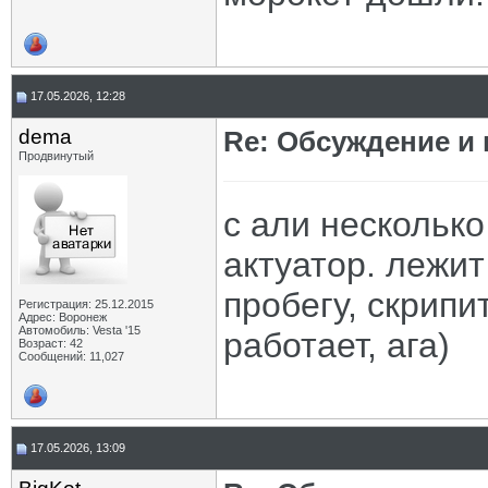
17.05.2026, 12:28
dema
Re: Обсуждение и
Продвинутый
с али несколько
актуатор. лежит
пробегу, скрипит
Регистрация: 25.12.2015
Адрес: Воронеж
Автомобиль: Vesta '15
работает, ага)
Возраст: 42
Сообщений: 11,027
17.05.2026, 13:09