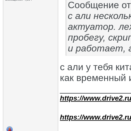
Сообщение о
с али несколь
актуатор. ле
пробегу, скри
и работает, 
с али у тебя ки
как временный 
_____________
https://www.drive2.ru
https://www.drive2.ru