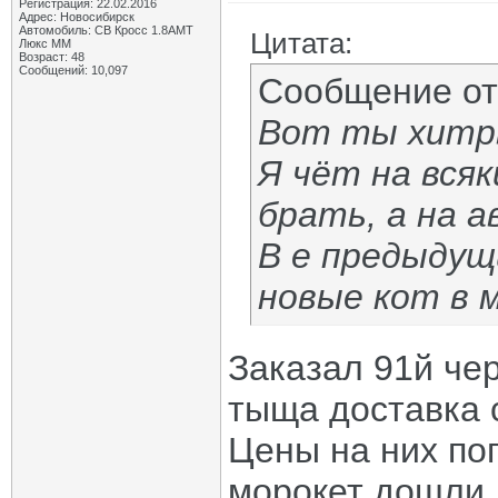
Регистрация: 22.02.2016
Адрес: Новосибирск
Автомобиль: СВ Кросс 1.8АМТ
Цитата:
Люкс ММ
Возраст: 48
Сообщений: 10,097
Сообщение о
Вот ты хитры
Я чёт на всяк
брать, а на 
В е предыдущ
новые кот в 
Заказал 91й чер
тыща доставка 
Цены на них поп
морокет дошли.