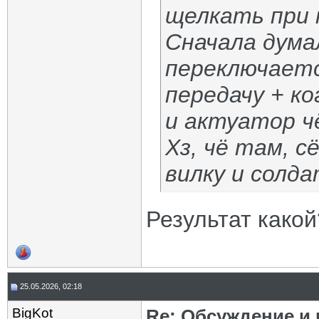
щелкать при 
Сначала думал
переключаетс
передачу + ко
и актуатор ч
Хз, чё там, с
вилку и солда
Результат како
25.05.2026, 02:18
BigKot
Re: Обсуждение и