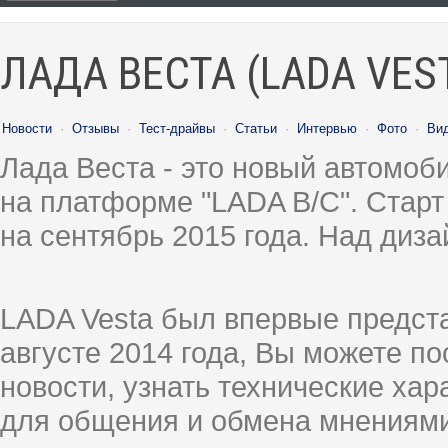
ЛАДА ВЕСТА (LADA VES
Новости
·
Отзывы
·
Тест-драйвы
·
Статьи
·
Интервью
·
Фото
·
Ви
Лада Веста - это новый автомо
на платформе "LADA B/C". Старт
на сентябрь 2015 года. Над диз
LADA Vesta был впервые предст
августе 2014 года, Вы можете п
новости, узнать технические ха
для общения и обмена мнениями