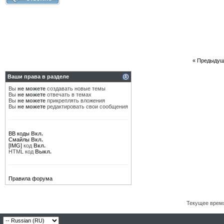
«
Предыдущ
Ваши права в разделе
Вы
не можете
создавать новые темы
Вы
не можете
отвечать в темах
Вы
не можете
прикреплять вложения
Вы
не можете
редактировать свои сообщения
BB коды
Вкл.
Смайлы
Вкл.
[IMG]
код
Вкл.
HTML код
Выкл.
Правила форума
Текущее врем