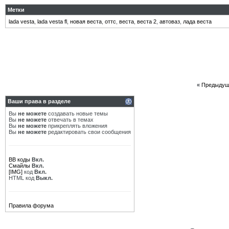
Метки
lada vesta
,
lada vesta fl
,
новая веста
,
оттс
,
веста
,
веста 2
,
автоваз
,
лада веста
«
Предыдущ
Ваши права в разделе
Вы
не можете
создавать новые темы
Вы
не можете
отвечать в темах
Вы
не можете
прикреплять вложения
Вы
не можете
редактировать свои сообщения
BB коды
Вкл.
Смайлы
Вкл.
[IMG]
код
Вкл.
HTML код
Выкл.
Правила форума