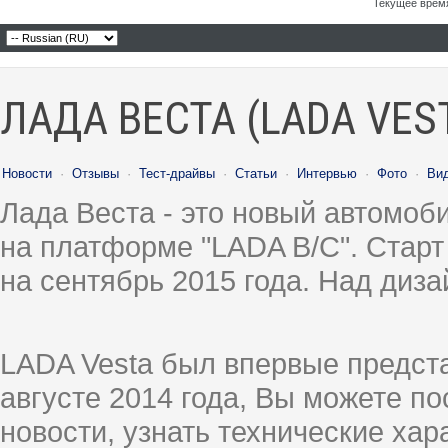
Текущее врем
ЛАДА ВЕСТА (LADA VES
Новости
·
Отзывы
·
Тест-драйвы
·
Статьи
·
Интервью
·
Фото
·
Ви
Лада Веста - это новый автомо
на платформе "LADA B/C". Старт
на сентябрь 2015 года. Над диз
LADA Vesta был впервые предст
августе 2014 года, Вы можете п
новости, узнать технические ха