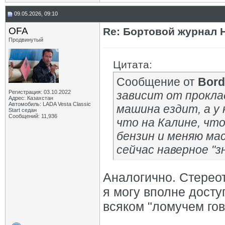
09.05.2026, 09:10
OFA
Re: Бортовой журнал 
Продвинутый
Цитата:
Сообщение от
Bord
Регистрация: 03.10.2022
зависит от проклад
Адрес: Казахстан
Автомобиль: LADA Vesta Classic
машина ездит, а у 
Start седан
Сообщений: 11,936
что на Калине, что
бензин и меняю мас
сейчас наверное "
Аналогично. Стерео
я могу вполне досту
всяком "ломучем гов