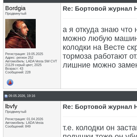
Bordgia
Re: Бортовой журнал 
Продвинутый
а я откуда знаю что 
можно любую машин
колодки на Весте ск
тормоза работают отл
Регистрация: 19.05.2025
Адрес: регион 252
Автомобиль: LADA Vesta SW CVT
лишние можно замен
21129 серый цвет, 2025
Возраст: 43
Сообщений: 228
09.05.2026, 19:16
lbvfy
Re: Бортовой журнал 
Продвинутый
Регистрация: 01.04.2026
Автомобиль: LADA Vesta
т.е. колодки он заст
Сообщений: 849
подушки тоже он уб