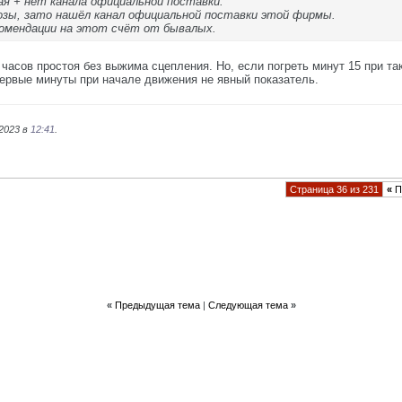
ая + нет канала официальной поставки.
озы, зато нашёл канал официальной поставки этой фирмы.
комендации на этот счёт от бывалых.
 часов простоя без выжима сцепления. Но, если погреть минут 15 при т
ервые минуты при начале движения не явный показатель.
.2023 в
12:41
.
Страница 36 из 231
«
П
«
Предыдущая тема
|
Следующая тема
»