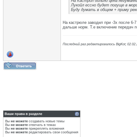
На Кастрол больно цена негуманн
Лукойл ессно будет погуще в мор
Буду думать в общем + приму ре
На кастрюле заводил при -3х после 6-7
дальше норм. Т.е включение передач п
Последний раз редактировалось BigKot; 02.02
Ваши права в разделе
Вы
не можете
создавать новые темы
Вы
не можете
отвечать в темах
Вы
не можете
прикреплять вложения
Вы
не можете
редактировать свои сообщения