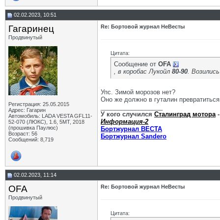
02.02.2023, 10:51
Гагаринец
Re: Бортовой журнал НеВесты
Продвинутый
Цитата:
Сообщение от
OFA
, в коробас Лукойл
80-90
. Возились
Упс. Зимой морозов нет?
Оно же должно в гуталин превратиться
Регистрация: 25.05.2015
__________________
Адрес: Гагарин
У кого случился
Сталинград мотора
-
Автомобиль: LADA VESTA GFL11-
Информация-2
52-070 (ЛЮКС), 1.6, 5МТ, 2018
(прошивка Паулюс)
Бортжурнал ВЕСТА
Возраст: 56
Бортжурнал Sandero
Сообщений: 8,719
02.02.2023, 11:14
OFA
Re: Бортовой журнал НеВесты
Продвинутый
Цитата: