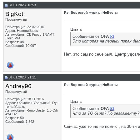
31.01.2023, 16:53
BigKot
Re: Бортовой журнал НеВесты
Продвинутый
Регистрация: 22.02.2016
Цитата:
Адрес: Новосибирск
Автомобиль: СВ Кросс 1.8АМТ
Сообщение от
OFA
Люкс ММ
Это которая на первых порах был
Возраст: 48
Сообщений: 10,097
Нет, это сам по себе был. Центр удовл
31.01.2023, 21:11
Andrey96
Re: Бортовой журнал НеВесты
Продвинутый
Регистрация: 18.11.2016
Цитата:
Адрес: г.Каменск-Уральский. Где-
то на Урале.
Сообщение от
OFA
Автомобиль: Reno Daster 1.5.Cdi
Что за ТО было? По регламенту?
4х4 14г
Возраст: 50
Сообщений: 1,842
Сейчас уже точно не помню , на 30-ти и