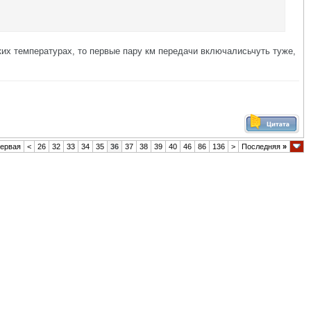
аких температурах, то первые пару км передачи включалисьчуть туже,
ервая
<
26
32
33
34
35
36
37
38
39
40
46
86
136
>
Последняя
»