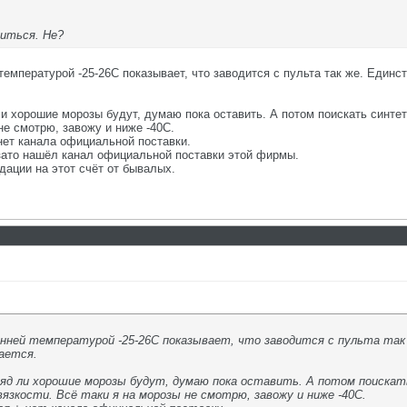
титься. Не?
емпературой -25-26С показывает, что заводится с пульта так же. Единст
 хорошие морозы будут, думаю пока оставить. А потом поискать синтет
 не смотрю, завожу и ниже -40С.
нет канала официальной поставки.
зато нашёл канал официальной поставки этой фирмы.
ации на этот счёт от бывалых.
нней температурой -25-26С показывает, что заводится с пульта так 
ается.
яд ли хорошие морозы будут, думаю пока оставить. А потом поискат
язкости. Всё таки я на морозы не смотрю, завожу и ниже -40С.