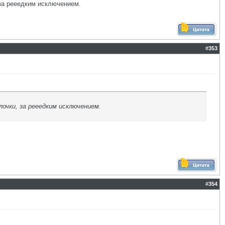
 за рееедким исключением.
#
353
лочки, за рееедким исключением.
#
354