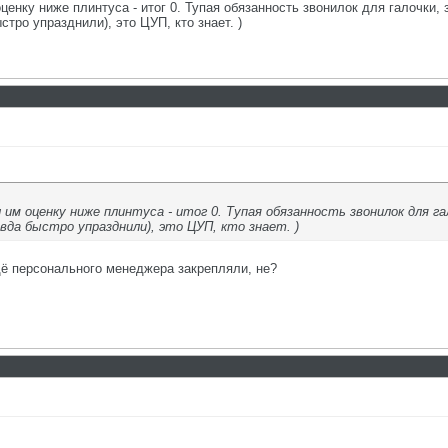
оценку ниже плинтуса - итог 0. Тупая обязанность звонилок для галочки,
тро упразднили), это ЦУП, кто знает. )
л им оценку ниже плинтуса - итог 0. Тупая обязанность звонилок для га
вда быстро упразднили), это ЦУП, кто знает. )
щё персонального менеджера закрепляли, не?