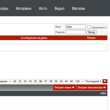
бзоры
Интервью
Фото
Видео
Магазин
Имя
Запомнить?
Пароль
Сообщения за день
Поиск
ервая
<
26
32
33
34
35
36
37
38
39
40
46
86
136
>
Последняя
»
Опции темы
Опции просмотра
#
351