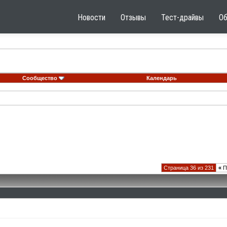
Новости
Отзывы
Тест-драйвы
О
Сообщество
Календарь
Страница 36 из 231
«
П