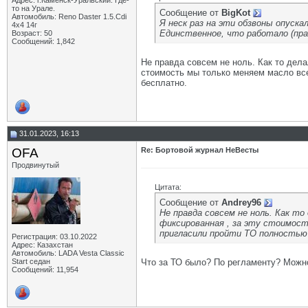
Адрес: г.Каменск-Уральский. Где-
то на Урале.
Сообщение от
BigKot
Автомобиль: Reno Daster 1.5.Cdi
Я неск раз на эти обзвоны опуска
4х4 14г
Единственное, что работало (пра
Возраст: 50
Сообщений: 1,842
Не правда совсем не ноль. Как то дела
стоимость мы только меняем масло все
бесплатно.
31.01.2023, 16:13
OFA
Re: Бортовой журнал НеВесты
Продвинутый
Цитата:
Сообщение от
Andrey96
Не правда совсем не ноль. Как то
фиксированная , за эту стоимост
пригласили пройти ТО полностью 
Регистрация: 03.10.2022
Адрес: Казахстан
Автомобиль: LADA Vesta Classic
Start седан
Что за ТО было? По регламенту? Можн
Сообщений: 11,954