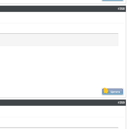
#
358
#
359