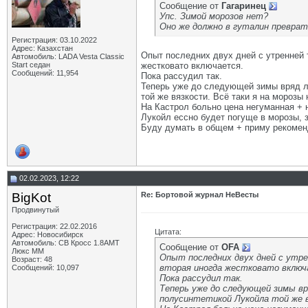
Сообщение от
Гагаринец
Упс. Зимой морозов нет?
Оно же должно в гуталин превра
Регистрация: 03.10.2022
Адрес: Казахстан
Опыт последних двух дней с утренней т
Автомобиль: LADA Vesta Classic
Start седан
жестковато включается.
Сообщений: 11,954
Пока рассудил так.
Теперь уже до следующей зимы вряд ли
той же вязкости. Всё таки я на морозы
На Кастрол больно цена негуманная + 
Лукойл ессно будет погуще в морозы, 
Буду думать в общем + приму рекоменд
02.02.2023, 12:22
BigKot
Re: Бортовой журнал НеВесты
Продвинутый
Регистрация: 22.02.2016
Цитата:
Адрес: Новосибирск
Автомобиль: СВ Кросс 1.8АМТ
Сообщение от
OFA
Люкс ММ
Опыт последних двух дней с утре
Возраст: 48
вторая иногда жестковато включ
Сообщений: 10,097
Пока рассудил так.
Теперь уже до следующей зимы вр
полусинтетикой Лукойла той же в