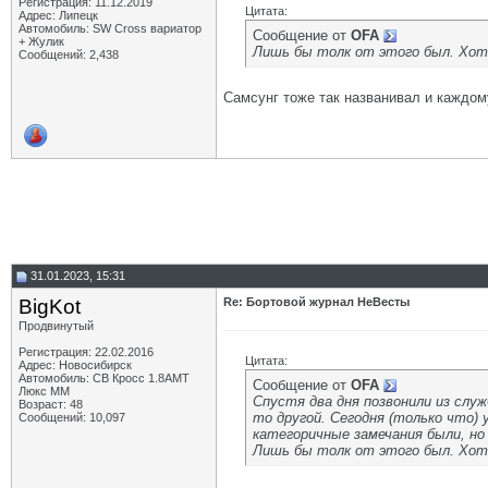
Регистрация: 11.12.2019
Цитата:
Адрес: Липецк
Автомобиль: SW Cross вариатор
Сообщение от
OFA
+ Жулик
Лишь бы толк от этого был. Хотя
Сообщений: 2,438
Самсунг тоже так названивал и каждом
31.01.2023, 15:31
BigKot
Re: Бортовой журнал НеВесты
Продвинутый
Регистрация: 22.02.2016
Цитата:
Адрес: Новосибирск
Автомобиль: СВ Кросс 1.8АМТ
Сообщение от
OFA
Люкс ММ
Спустя два дня позвонили из служ
Возраст: 48
то другой. Сегодня (только что) 
Сообщений: 10,097
категоричные замечания были, но 
Лишь бы толк от этого был. Хотя