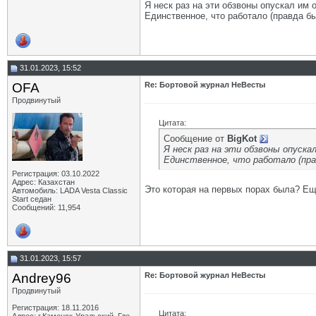
Я неск раз на эти обзвоны опускал им 
Единственное, что работало (правда быс
31.01.2023, 15:52
OFA
Re: Бортовой журнал НеВесты
Продвинутый
Цитата:
Сообщение от
BigKot
Я неск раз на эти обзвоны опуска
Единственное, что работало (пра
Регистрация: 03.10.2022
Адрес: Казахстан
Это которая на первых порах была? Е
Автомобиль: LADA Vesta Classic
Start седан
Сообщений: 11,954
31.01.2023, 15:57
Andrey96
Re: Бортовой журнал НеВесты
Продвинутый
Регистрация: 18.11.2016
Цитата: