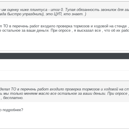
л им оценку ниже плинтуса - итог 0. Тупая обязанность звонилок для га
вда быстро упразднили), это ЦУП, кто знает. )
л ТО в перечень работ входило проверка тормозов и ходовой на стенде 
 остальное за ваши деньги. При опросе , я высказал все , что об их р
 делал ТО в перечень работ входило проверка тормозов и ходовой на 
ь мы только меняем масло все остальное за ваши деньги. При опросе ,
, бесплатно.
о подробнее?