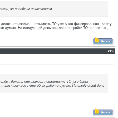
лочки, за рееедким исключением.
, делать отказались , стоимость ТО уже была фиксированная , за эту
аботе думаю. На следующий день пригласили пройти ТО полностью ,
#
355
стенде , делать отказались , стоимость ТО уже была
 я высказал все , что об их работе думаю. На следующий день