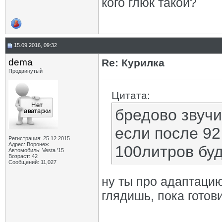
кого глюк такой?
15.09.2016, 09:32
dema
Re: Курилка
Продвинутый
Цитата:
бредово звучи
если после 92
Регистрация: 25.12.2015
Адрес: Воронеж
100литров буд
Автомобиль: Vesta '15
Возраст: 42
Сообщений: 11,027
ну ты про адаптацию
глядишь, пока готов