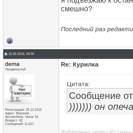
я подъезжаю к остан
смешно?
Последний раз редакти
15.09.2016, 09:55
dema
Re: Курилка
Продвинутый
Цитата:
Сообщение о
))))))) он опе
Регистрация: 25.12.2015
Адрес: Воронеж
Автомобиль: Vesta '15
Возраст: 42
Сообщений: 11,027
Добавлено через 40 секун