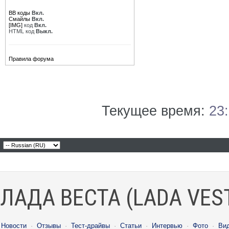
BB коды
Вкл.
Смайлы
Вкл.
[IMG]
код
Вкл.
HTML код
Выкл.
Правила форума
Текущее время:
23
ЛАДА ВЕСТА (LADA VES
Новости
·
Отзывы
·
Тест-драйвы
·
Статьи
·
Интервью
·
Фото
·
Ви