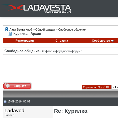
Лада Веста Клуб
>
Общий раздел
>
Свободное общение
Курилка - Архив
Регистрация
Справка
Сообщество
Свободное общение
Оффтоп и флуд всего форума.
Страница 89 из 1105
«
Пе
15.09.2016, 08:01
Ladavod
Re: Курилка
Banned