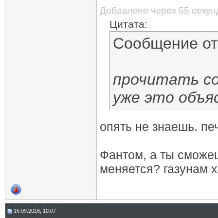
Добавлено через 55 секун
Цитата:
Сообщение о
прочитать со
уже это объя
опять не знаешь. пе
Фантом, а ты сможеш
меняется? газунам х
15.09.2016, 10:07