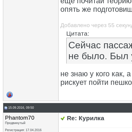
еще почитай теорию 
опять же подготови
Добавлено через 55 секун
Цитата:
Сейчас пассаж
не было. Был 
не знаю у кого как, 
рискует пойти пешко
15.09.2016, 09:50
Phantom70
Re: Курилка
Продвинутый
Регистрация: 17.04.2016