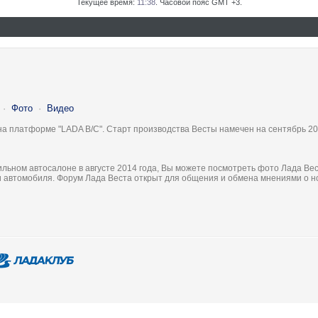
Текущее время:
11:38
. Часовой пояс GMT +3.
·
Фото
·
Видео
на платформе "LADA B/C". Старт производства Весты намечен на сентябрь 20
льном автосалоне в августе 2014 года, Вы можете посмотреть фото Лада Вес
ки автомобиля. Форум Лада Веста открыт для общения и обмена мнениями о 