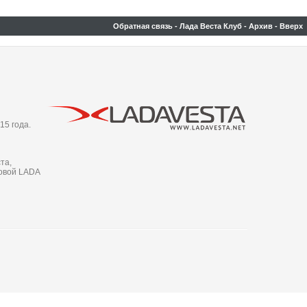
Обратная связь
-
Лада Веста Клуб
-
Архив
-
Вверх
15 года.
та,
новой LADA