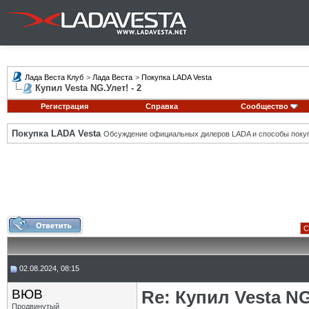
Лада Веста Клуб
>
Лада Веста
>
Покупка LADA Vesta
Купил Vesta NG.Улет! - 2
Регистрация
Справка
Сообщество
Покупка LADA Vesta
Обсуждение официальных дилеров LADA и способы покуп
С
02.08.2024, 08:15
ВЮВ
Re: Купил Vesta NG
Продвинутый