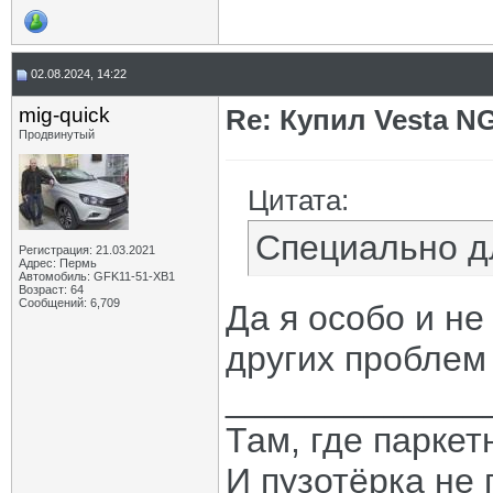
02.08.2024, 14:22
mig-quick
Re: Купил Vesta NG
Продвинутый
Цитата:
Специально д
Регистрация: 21.03.2021
Адрес: Пермь
Автомобиль: GFK11-51-ХВ1
Возраст: 64
Сообщений: 6,709
Да я особо и не
других проблем х
_____________
Там, где паркет
И пузотёрка не 