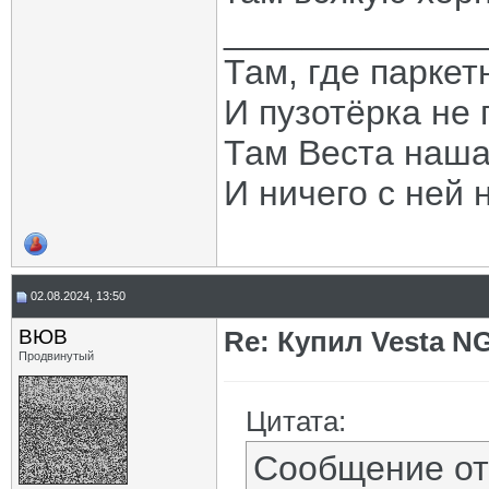
_____________
Там, где паркет
И пузотёрка не 
Там Веста наша
И ничего с ней 
02.08.2024, 13:50
ВЮВ
Re: Купил Vesta NG
Продвинутый
Цитата:
Сообщение о