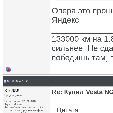
Опера это прош
Яндекс.
_____________
133000 км на 1.
сильнее. Не сда
победишь там, г
02.08.2024, 15:49
Kol888
Re: Купил Vesta NG
Продвинутый
Регистрация: 12.09.2016
Адрес: Москва
Автомобиль: Уаз-Патриот, Веста
Цитата:
1.8 амт люкс-престиж карфаген