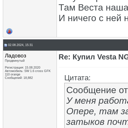
Там Веста наша
И ничего с ней 
02.08.2024, 15:31
Ладовоз
Re: Купил Vesta NG
Продвинутый
Регистрация: 15.08.2020
Автомобиль: SW 1.6 cross GFK
110 orange
Цитата:
Сообщений: 18,882
Сообщение о
У меня работ
Опере, там з
затыков почт