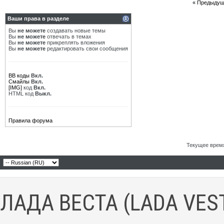
«
Предыдущ
Ваши права в разделе
Вы
не можете
создавать новые темы
Вы
не можете
отвечать в темах
Вы
не можете
прикреплять вложения
Вы
не можете
редактировать свои сообщения
BB коды
Вкл.
Смайлы
Вкл.
[IMG]
код
Вкл.
HTML код
Выкл.
Правила форума
Текущее врем
ЛАДА ВЕСТА (LADA VES