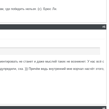
ам, где победить нельзя. (с). Брюс Ли.
#
5
ментировать не станет и даже мыслей таких не возникнет. У нас всё с
едупредили, ска. ))) Причём ведь внутренний мне ворчал насчёт этого,
#
6