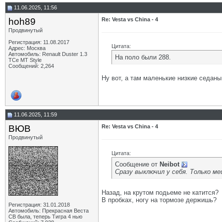
11.06.2025, 11:56
hoh89
Re: Vesta vs China - 4
Продвинутый
Регистрация: 11.08.2017
Цитата:
Адрес: Москва
Автомобиль: Renault Duster 1.3
На поло были 288.
TCe MT Style
Сообщений: 2,264
Ну вот, а там маленькие низкие седаны 
11.06.2025, 11:59
ВЮВ
Re: Vesta vs China - 4
Продвинутый
Цитата:
Сообщение от
Neibot
Сразу выключил у себя. Только м
Назад, на крутом подьеме не катится?
В пробках, ногу на тормозе держишь?
Регистрация: 31.01.2018
Автомобиль: Прекрасная Веста
СВ была, теперь Тигра 4 нью