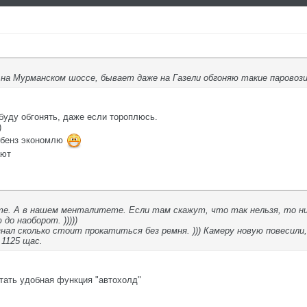
на Мурманском шоссе, бывает даже на Газели обгоняю такие паровозик
буду обгонять, даже если тороплюсь.
)
и бенз экономлю
ают
ате. А в нашем менталитете. Если там скажут, что так нельзя, то 
до наоборот. )))))
нал сколько стоит прокатиться без ремня. ))) Камеру новую повесили, 
 1125 щас.
отать удобная функция "автохолд"