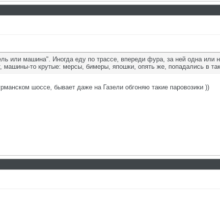
ль или машина". Иногда еду по трассе, впереди фура, за ней одна или н
, машины-то крутые: мерсы, бимеры, япошки, опять же, попадались в та
рманском шоссе, бывает даже на Газели обгоняю такие паровозики ))