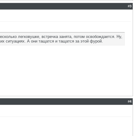
#
3
есколько легковушке, встречка занята, потом освобождается. Ну,
ких ситуациях. А они тащатся и тащатся за этой фурой.
#
4