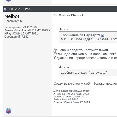
11.06.2025, 11:48
Neibot
Re: Vesta vs China - 4
Продвинутый
Регистрация: 29.11.2016
Цитата:
Автомобиль: Haval M6 AMT 2025 +
XRay #Club 1.6 AMT 2021
Сообщение от
Варвар59
Сообщений: 7,382
А ИЗ НОВЫХ И ДОСТУПНЫХ В р
Дешево и сердито - патриот пикап.
Если надо оцинковку - к лавашам, пикап
У джака цинк вроде завезли только в с
Цитата:
удобная функция "автохолд"
Сразу выключил у себя. Только мешает
__________________
Дела давно минувших дней:
X-Trail SE Top 2.5 AWD 2022
Optima Comfort 2.0AT 2020
Polo Allstar AT 2016
Granta Liftback Luxe AT 2015