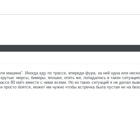
ли машина". Иногда еду по трассе, впереди фура, за ней одна или неск
 крутые: мерсы, бимеры, япошки, опять же, попадались в таких ситуация
трассе 80 км/ч вместе с ними всеми. Но из таких ситуаций я не делал вы
и просто боятся, может им нужно чтобы встречка была пустая не на безо