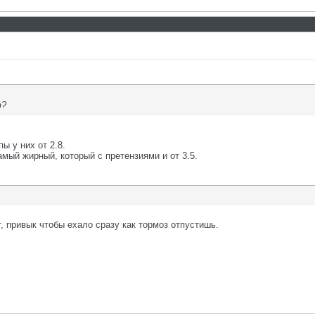
ф?
ы у них от 2.8.
амый жирный, который с претензиями и от 3.5.
, привык чтобы ехало сразу как тормоз отпустишь.