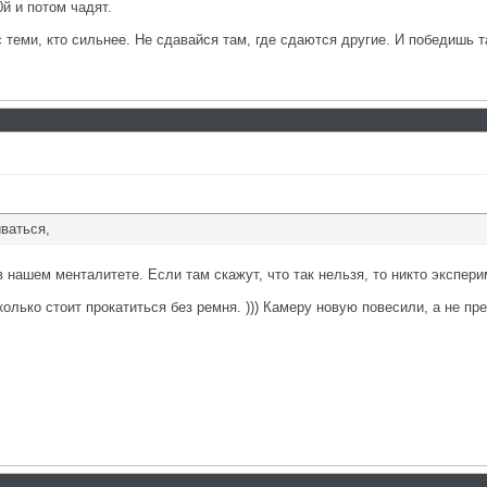
0й и потом чадят.
с теми, кто сильнее. Не сдавайся там, где сдаются другие. И победишь т
ваться,
в нашем менталитете. Если там скажут, что так нельзя, то никто экспери
колько стоит прокатиться без ремня. ))) Камеру новую повесили, а не пр