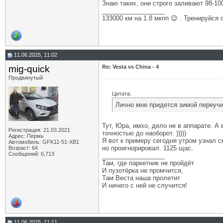
Знаю таких, они строго заливают 98-10
__________________
133000 км на 1.8 мкпп 😉 . Тренируйся 
11.06.2025, 11:02
mig-quick
Re: Vesta vs China - 4
Продвинутый
Цитата:
Лично мне придется зимой переучи
Тут, Юра, имхо, дело не в аппарате. А 
Регистрация: 21.03.2021
точностью до наоборот. )))))
Адрес: Пермь
Я вот к примеру сегодня утром узнал с
Автомобиль: GFK11-51-ХВ1
но проигнорировал. 1125 щас.
Возраст: 64
Сообщений: 6,713
__________________
Там, где паркетник не пройдёт
И пузотёрка не промчится,
Там Веста наша пролетит
И ничего с ней не случится!
11.06.2025, 11:11