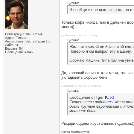
Цитата:
Я вообще их не пью ни когда, но 
Только кофе иногда пью в дальней доро
много))
Регистрация: 04.01.2024
Добавлено через 5 минут
Адрес: Тихвин
Цитата:
Автомобиль: Веста Седан 1,6
Лайф 24
Жаль что зимой не было этой комп
Возраст: 54
Наверно я бы выбрал эту машину.
Сообщений: 4,846
Обожаю машины типа Калина унив
Да, хороший вариант для меня, только 
укладывать хорошо лень.
Добавлено через 4 минуты
Цитата:
Сообщение от
Igor K.
Скорее всего водитель. Меня что 
очень крутые европейские и японс
машинах было.
Рыцари ордена хрустальных подвесок)
__________________
Акела промахнулся!