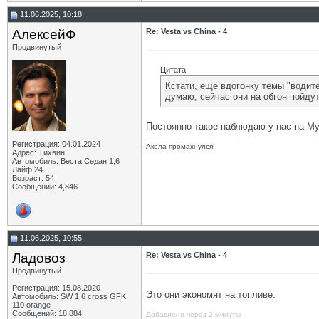
11.06.2025, 10:18
АлексейФ
Re: Vesta vs China - 4
Продвинутый
Цитата:
Кстати, ещё вдогонку темы "водите
думаю, сейчас они на обгон пойдут
Постоянно такое наблюдаю у нас на Му
__________________
Регистрация: 04.01.2024
Акела промахнулся!
Адрес: Тихвин
Автомобиль: Веста Седан 1,6
Лайф 24
Возраст: 54
Сообщений: 4,846
11.06.2025, 10:55
Ладовоз
Re: Vesta vs China - 4
Продвинутый
Регистрация: 15.08.2020
Это они экономят на топливе.
Автомобиль: SW 1.6 cross GFK
110 orange
Сообщений: 18,884
Добавлено через 2 минуты