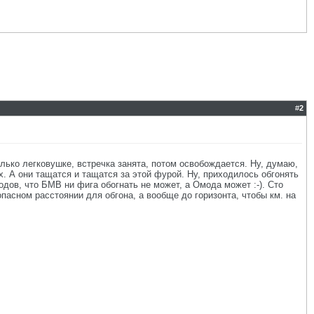
#
2
олько легковушке, встречка занята, потом освобождается. Ну, думаю,
х. А они тащатся и тащатся за этой фурой. Ну, приходилось обгонять
водов, что БМВ ни фига обогнать не может, а Омода может :-). Сто
пасном расстоянии для обгона, а вообще до горизонта, чтобы км. на