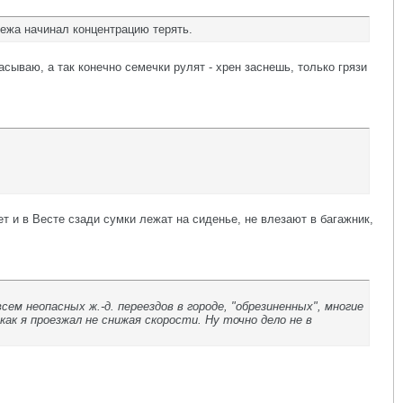
нежа начинал концентрацию терять.
асываю, а так конечно семечки рулят - хрен заснешь, только грязи
т и в Весте сзади сумки лежат на сиденье, не влезают в багажник,
ем неопасных ж.-д. переездов в городе, "обрезиненных", многие
ак я проезжал не снижая скорости. Ну точно дело не в