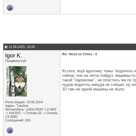
11.06.2025, 10:00
Igor K.
Re: Vesta vs China - 4
Продвинутый
Кстати, ещё вдогонку темы "водитель и
сейчас они на обгон пойдут, машины-то
такой "паровозик", не плестись же по 
пудов водятлы никуда не спешат, ну ил
10 там ни одной машины не было.
Регистрация: 19.06.2014
Адрес: Тамбов
Автомобиль: LADA XRAY 1.8 АМТ
-> KIA RIO -> Omoda S5 -> Omoda
C5 AWD
Сообщений: 260