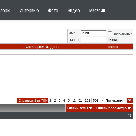
бзоры
Интервью
Фото
Видео
Магазин
Имя
Запомнить?
Пароль
Сообщения за день
Поиск
Страница 1 из 700
1
2
3
4
5
11
51
101
501
>
Последняя
»
Опции темы
Опции просмотра
#
1