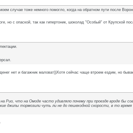
в моем случае тоже немного помогло, когда на обратном пути после Воро
ге, но с опаской, так как гипертоник, шоколад "Особый" от Крупской пос
лектации.
ерсал.
денег нет и багажник маловат))Хотя сейчас чаще втроем ездим, но бывае
на Рио, что на Омоде часто удивляло почему при проезде вроде бы совс
кие джипы тормозили чуть ли не до пешеходной скорости, в то время к
)