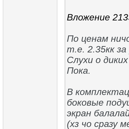
Вложение 213
По ценам ничо
т.е. 2.35кк з
Слухи о диких
Пока.
В комплектац
боковые подуш
экран балала
(хз чо сразу 