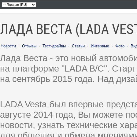
ЛАДА ВЕСТА (LADA VES
Новости
·
Отзывы
·
Тест-драйвы
·
Статьи
·
Интервью
·
Фото
·
Ви
Лада Веста - это новый автомо
на платформе "LADA B/C". Старт
на сентябрь 2015 года. Над диз
LADA Vesta был впервые предст
августе 2014 года, Вы можете п
новости, узнать технические ха
для общения и обмена мнениями