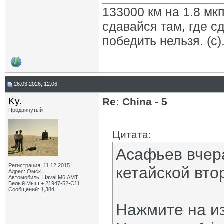
133000 км на 1.8 мкп
сдавайся там, где с
победить нельзя. (с)
26.03.2026, 12:06
Ky.
Re: China - 5
Продвинутый
Цитата:
Асафьев вчер
Регистрация: 11.12.2015
кетайской вто
Адрес: Омск
Автомобиль: Haval M6 АМТ
Белый Мыш + 21947-52-С11
Сообщений: 1,384
Нажмите на и