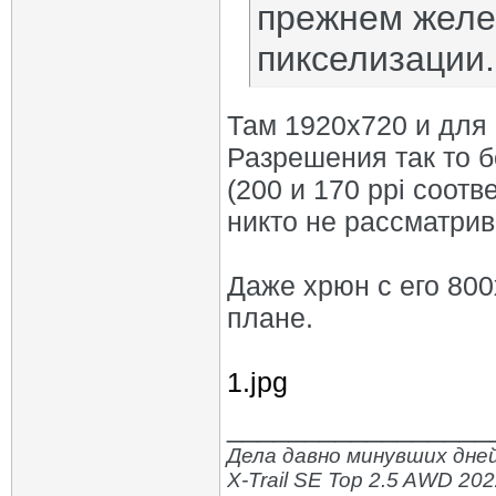
прежнем желе
пикселизации.
Там 1920х720 и для 
Разрешения так то 
(200 и 170 ppi соотв
никто не рассматрив
Даже хрюн с его 800х
плане.
1.jpg
_________________
Дела давно минувших дней
X-Trail SE Top 2.5 AWD 20