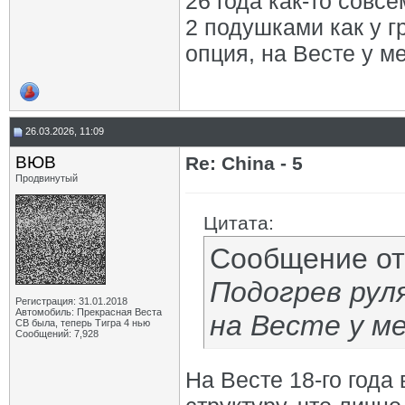
26 года как-то совс
2 подушками как у г
опция, на Весте у м
26.03.2026, 11:09
ВЮВ
Re: China - 5
Продвинутый
Цитата:
Сообщение о
Подогрев рул
Регистрация: 31.01.2018
Автомобиль: Прекрасная Веста
на Весте у ме
СВ была, теперь Тигра 4 нью
Сообщений: 7,928
На Весте 18-го года