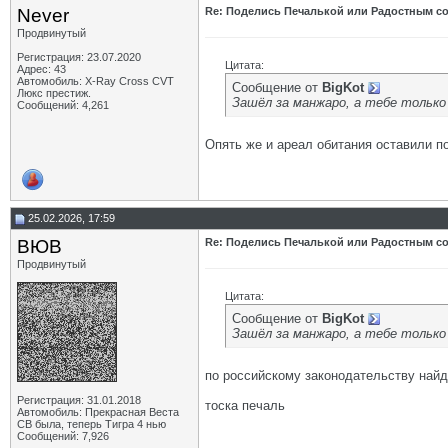
Never
Re: Поделись Печалькой или Радостным со
Продвинутый
Регистрация: 23.07.2020
Цитата:
Адрес: 43
Автомобиль: X-Ray Cross CVT
Сообщение от
BigKot
Люкс престиж.
Зашёл за манжаро, а тебе только 
Сообщений: 4,261
Опять же и ареал обитания оставили п
25.02.2026, 17:59
ВЮВ
Re: Поделись Печалькой или Радостным со
Продвинутый
Цитата:
Сообщение от
BigKot
Зашёл за манжаро, а тебе только 
по российскому законодательству най
Регистрация: 31.01.2018
тоска печаль
Автомобиль: Прекрасная Веста
СВ была, теперь Тигра 4 нью
Сообщений: 7,926