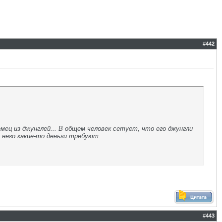
#
442
ец из джунглей... В общем человек сетует, что его джунгли
с него какие-то деньги требуют.
#
443