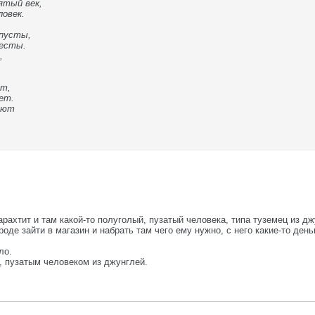
ятый век,
ловек.
 пусты,
ресты.
,
ет,
ет.
ниют
ахтит и там какой-то полуголый, пузатый человека, типа туземец из дж
роде зайти в магазин и набрать там чего ему нужно, с него какие-то день
ло.
, пузатым человеком из джунглей.