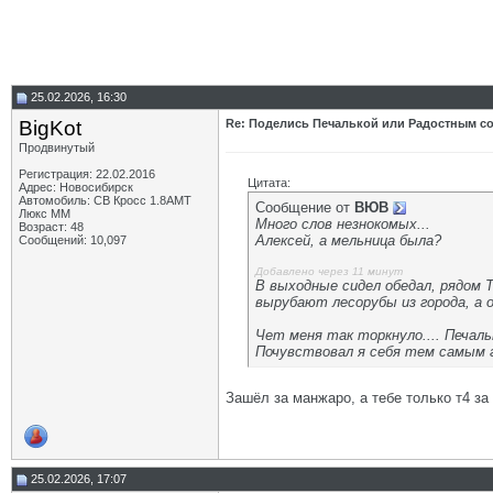
25.02.2026, 16:30
BigKot
Re: Поделись Печалькой или Радостным со
Продвинутый
Регистрация: 22.02.2016
Цитата:
Адрес: Новосибирск
Автомобиль: СВ Кросс 1.8АМТ
Сообщение от
ВЮВ
Люкс ММ
Много слов незнокомых...
Возраст: 48
Алексей, а мельница была?
Сообщений: 10,097
Добавлено через 11 минут
В выходные сидел обедал, рядом 
вырубают лесорубы из города, а о
Чет меня так торкнуло.... Печаль
Почувствовал я себя тем самым 
Зашёл за манжаро, а тебе только т4 за
25.02.2026, 17:07