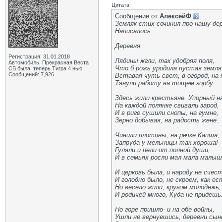
Цитата:
Сообщение от
АлексейФ
Земляк стих сочинил про нашу де
Написалось
Деревня
Регистрация: 31.01.2018
Лядины жгли, так удобряя поля,
Автомобиль: Прекрасная Веста
Что б рожь уродила пустая земля
СВ была, теперь Тигра 4 нью
Сообщений: 7,926
Вставая чуть свет, в огород, на 
Тянули работу на тощем горбу.
Здесь жили крестьяне. Упорный н
На каждой полянке свивали зарод,
И в риге сушили снопы, на гумне,
Зерно добывая, на радость жене.
Чинили плотины, на речке Капша,
Запруда у мельницы так хороша!
Гуляли и пели от полной души,
И в семьях росли мал мала малыш
И церковь была, и народу не счест
И голодно было, не скроем, как ес
Но весело жили, кругом молодежь,
И родичей много, Куда не придешь
Но горе пришло- и на обе войны,
Ушли не вернувшись, деревни сын