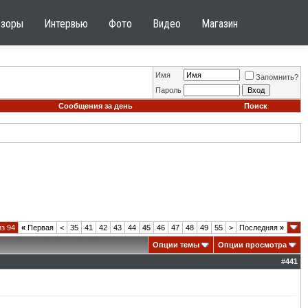
бзоры
Интервью
Фото
Видео
Магазин
Имя
Запомнить?
Пароль
Сообщения за день
Поиск
из 94
«
Первая
<
35
41
42
43
44
45
46
47
48
49
55
>
Последняя
»
Опции темы
Опции просмотра
#
441