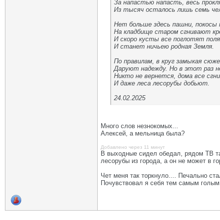
За напастью напасть, весь прокл
Из тысяч осталось лишь семь че
Нет больше здесь пашни, покосы
На кладбище старом сгнивают к
И скоро кусты все поглотят поля
И станет ничьею родная Земля.
По правилам, в круг замыкая сюж
Даруют надежду. Но в этот раз н
Никто не вернется, дома все сг
И даже леса лесорубы добьют.
24.02.2025
Много слов незнокомых...
Алексей, а мельница была?
Добавлено через 11 минут
В выходные сидел обедал, рядом ТВ тар
лесорубы из города, а он не может в го
Чет меня так торкнуло.... Печально ста
Почувствовал я себя тем самым голым