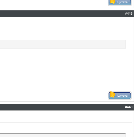
#
448
#
449