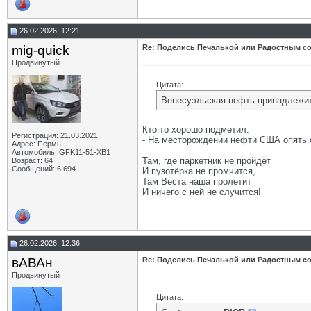
26.02.2026, 12:21
mig-quick
Re: Поделись Печалькой или Радостным со
Продвинутый
Цитата:
Венесуэльская нефть принадлежит 
Кто то хорошо подметил:
Регистрация: 21.03.2021
- На месторождении нефти США опять об
Адрес: Пермь
__________________
Автомобиль: GFK11-51-ХВ1
Там, где паркетник не пройдёт
Возраст: 64
Сообщений: 6,694
И пузотёрка не промчится,
Там Веста наша пролетит
И ничего с ней не случится!
26.02.2026, 12:36
вАВАн
Re: Поделись Печалькой или Радостным со
Продвинутый
Цитата: