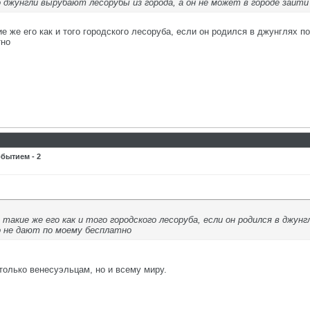
 джунгли вырубают лесорубы из города, а он не может в городе зайти 
е же его как и того городского лесоруба, если он родился в джунглях по
тно
бытием - 2
 такие же его как и того городского лесоруба, если он родился в джунг
о не дают по моему бесплатно
олько венесуэльцам, но и всему миру.