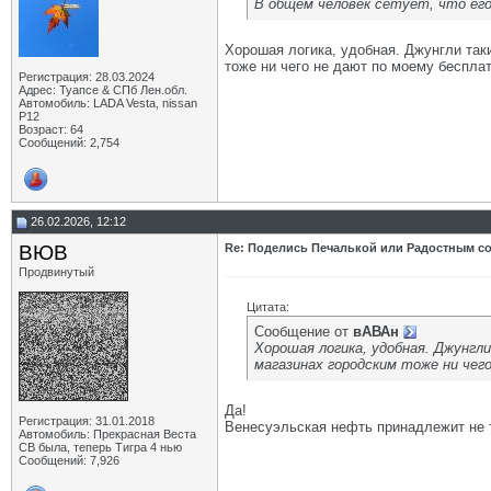
В общем человек сетует, что его
Хорошая логика, удобная. Джунгли таки
тоже ни чего не дают по моему беспла
Регистрация: 28.03.2024
Адрес: Туапсе & СПб Лен.обл.
Автомобиль: LADA Vesta, nissan
P12
Возраст: 64
Сообщений: 2,754
26.02.2026, 12:12
ВЮВ
Re: Поделись Печалькой или Радостным со
Продвинутый
Цитата:
Сообщение от
вАВАн
Хорошая логика, удобная. Джунгли
магазинах городским тоже ни чег
Да!
Регистрация: 31.01.2018
Венесуэльская нефть принадлежит не т
Автомобиль: Прекрасная Веста
СВ была, теперь Тигра 4 нью
Сообщений: 7,926