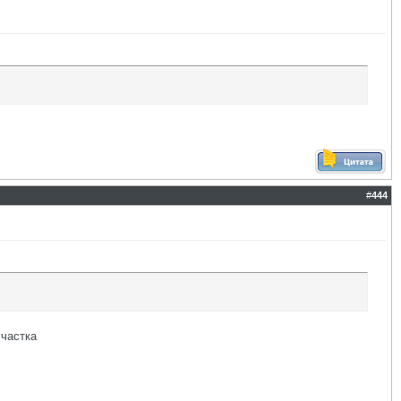
#
444
участка