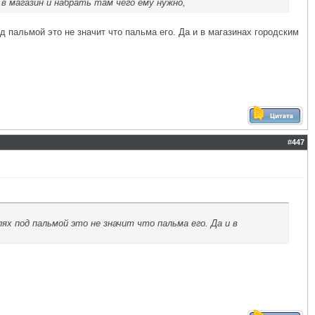
в магазин и набрать там чего ему нужно,
д пальмой это не значит что пальма его. Да и в магазинах городским
#
447
лях под пальмой это не значит что пальма его. Да и в