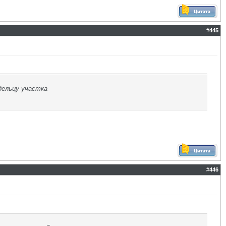
#
445
дельцу участка
#
446