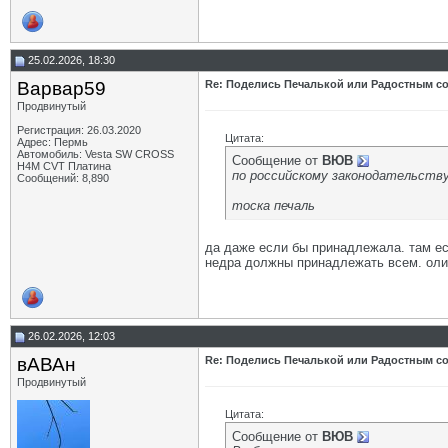
25.02.2026, 18:30
Варвар59
Re: Поделись Печалькой или Радостным со
Продвинутый
Регистрация: 26.03.2020
Цитата:
Адрес: Пермь
Автомобиль: Vesta SW CROSS
Сообщение от
ВЮВ
H4M CVT Платина
по российскому законодательств
Сообщений: 8,890
тоска печаль
да даже если бы принадлежала. там ес
недра должны принадлежать всем. оли
26.02.2026, 12:03
вАВАн
Re: Поделись Печалькой или Радостным со
Продвинутый
Цитата:
Сообщение от
ВЮВ