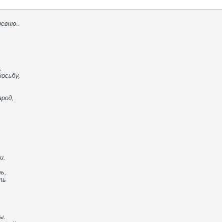
ревню..
,
косьбу,
арод,
и.
ь,
ть
.
ы.