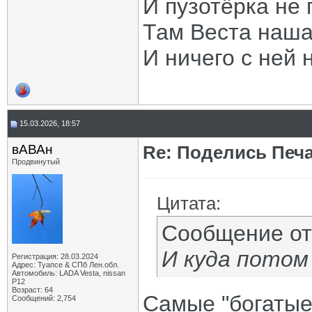
И пузотёрка не 
Там Веста наша
И ничего с ней 
15.03.2026, 18:57
вАВАн
Re: Поделись Печ
Продвинутый
Цитата:
Сообщение о
И куда потом
Регистрация: 28.03.2024
Адрес: Туапсе & СПб Лен.обл.
Автомобиль: LADA Vesta, nissan
P12
Возраст: 64
Самые "богатые"
Сообщений: 2,754