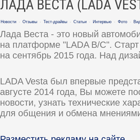
ЛАДА ВЕСТА (LADA VES
Новости
·
Отзывы
·
Тест-драйвы
·
Статьи
·
Интервью
·
Фото
·
Ви
Лада Веста - это новый автомо
на платформе "LADA B/C". Старт
на сентябрь 2015 года. Над диз
LADA Vesta был впервые предст
августе 2014 года, Вы можете п
новости, узнать технические ха
для общения и обмена мнениями
Разместить рекламу на сайте