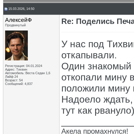
15.03.2026, 14:50
АлексейФ
Re: Поделись Печ
Продвинутый
У нас под Тихв
откапывали.
Один знакомый 
Регистрация: 04.01.2024
Адрес: Тихвин
Автомобиль: Веста Седан 1,6
откопали мину в
Лайф 24
Возраст: 54
Сообщений: 4,837
положили мину 
Надоело ждать, 
тут как рвануло)
_____________
Акела промахнулся!