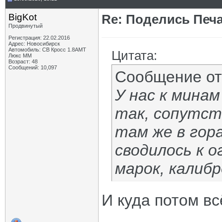
BigKot
Re: Поделись Печ
Продвинутый
Регистрация: 22.02.2016
Адрес: Новосибирск
Автомобиль: СВ Кросс 1.8АМТ
Цитата:
Люкс ММ
Возраст: 48
Сообщений: 10,097
Сообщение о
У нас к мина
так, сопутст
там же в гора
сводилось к о
марок, калиб
И куда потом вс