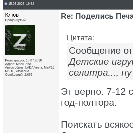
15.03.2026, 19:52
Клюв
Re: Поделись Печ
Продвинутый
Цитата:
Сообщение о
Детские игруш
Регистрация: 18.07.2016
Адрес: Моск. обл.
Автомобиль: LADA Vesta, Май'16,
селитра..., н
МКПП, ЛюксММ
Сообщений: 2,686
Эт верно. 7-12
год-полтора.
Поискать всякое