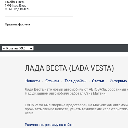
Смайлы
Вкл.
[IMG]
код
Вкл.
HTML код
Выкл.
Правила форума
ЛАДА ВЕСТА (LADA VESTA)
Новости
·
Отзывы
·
Тест-драйвы
·
Статьи
·
Интервью
Лада Веста - это новый автомобиль от АВТОВАЗа, собранный 
Над дизайном автомобиля работал Стив Маттин.
LADA Vesta был впервые представлен на Московском автомоби
прочитать свежие новости, узнать технические характеристи
Vesta.
Разместить рекламу на сайте