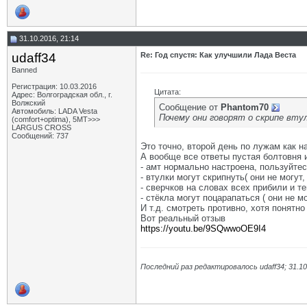
31.10.2016, 21:14
udaff34
Re: Год спустя: Как улучшили Лада Веста
Banned
Регистрация: 10.03.2016
Цитата:
Адрес: Волгоградская обл., г.
Волжский
Сообщение от
Phantom70
Автомобиль: LADA Vesta
Почему они говорят о скрипе втул
(comfort+optima), 5МТ>>>
LARGUS CROSS
Сообщений: 737
Это точно, второй день по лужам как н
А вообще все ответы пустая болтовня и
- амт нормально настроена, пользуйт
- втулки могут скрипнуть( они не могу
- сверчков на словах всех прибили и т
- стёкла могут поцарапаться ( они не 
И т.д. смотреть противно, хотя понятно
Вот реальный отзыв
https://youtu.be/9SQwwoOE9I4
Последний раз редактировалось udaff34; 31.1