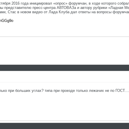
тября 2016 года инициировал «опрос» форумчан, в ходе которого собр
ны представителю пресс-центра АВТОВАЗа и автору рубрики «Ладная Ме
ми, Стас в новом видео от Лада Клуба дал ответы на вопросы форумча
kmGGg9o
лько при больших углах? типа при проезде только лежачих не по ГОСТ..