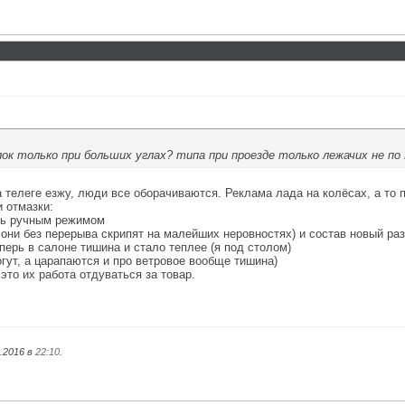
ок только при больших углах? типа при проезде только лежачих не по
а телеге езжу, люди все оборачиваются. Реклама лада на колёсах, а то п
 отмазки:
есь ручным режимом
т, они без перерыва скрипят на малейших неровностях) и состав новый ра
еперь в салоне тишина и стало теплее (я под столом)
могут, а царапаются и про ветровое вообще тишина)
 это их работа отдуваться за товар.
0.2016 в
22:10
.