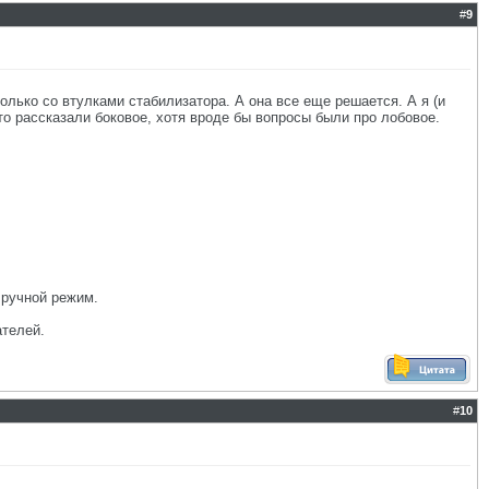
#
9
олько со втулками стабилизатора. А она все еще решается. А я (и
то рассказали боковое, хотя вроде бы вопросы были про лобовое.
 ручной режим.
ателей.
#
10