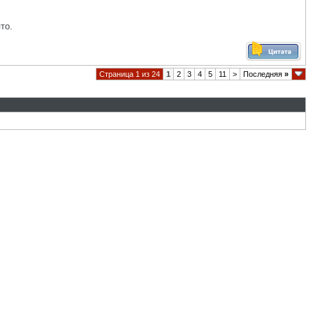
то.
Страница 1 из 24
1
2
3
4
5
11
>
Последняя
»