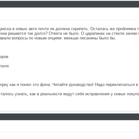
двеска в новых авто почти не должна скрипеть. Осталась же проблемка т
 она решается так долго? Ответа не было. О царапинах на стекле зачем-
давали вопросы по новым опциям: меньше писанины было бы.
торов
ителя
орку как я понял это фича. Читайте руководство! Надо переключаться в
Осталось узнать, как в реальности ведут себя исправления у новых покуп