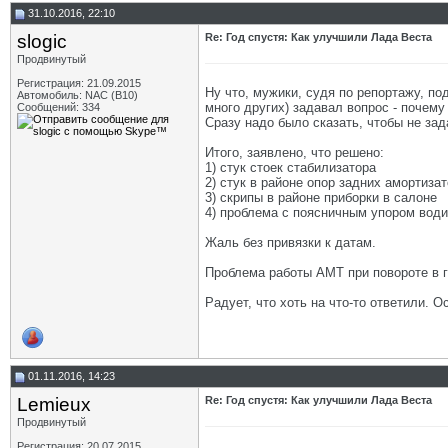
31.10.2016, 22:10
slogic
Re: Год спустя: Как улучшили Лада Веста
Продвинутый
Регистрация: 21.09.2015
Ну что, мужики, судя по репортажу, по
Автомобиль: NAC (B10)
много других) задавал вопрос - почему
Сообщений: 334
Сразу надо было сказать, чтобы не за
Итого, заявлено, что решено:
1) стук стоек стабилизатора
2) стук в районе опор задних амортиза
3) скрипы в районе приборки в салоне
4) проблема с поясничным упором вод
Жаль без привязки к датам.
Проблема работы АМТ при повороте в г
Радует, что хоть на что-то ответили. 
01.11.2016, 14:23
Lemieux
Re: Год спустя: Как улучшили Лада Веста
Продвинутый
Регистрация: 20.07.2015