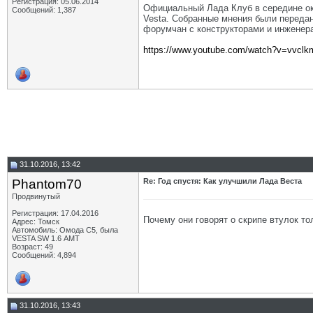
Регистрация: 05.06.2014
Официальный Лада Клуб в середине ок
Сообщений: 1,387
Vesta. Собранные мнения были переда
форумчан с конструкторами и инженера
https://www.youtube.com/watch?v=vvcl
31.10.2016, 13:42
Phantom70
Re: Год спустя: Как улучшили Лада Веста
Продвинутый
Регистрация: 17.04.2016
Почему они говорят о скрипе втулок то
Адрес: Томск
Автомобиль: Омода С5, была
VESTA SW 1.6 АМТ
Возраст: 49
Сообщений: 4,894
31.10.2016, 13:43