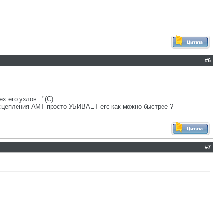
#
6
 его узлов..."(С).
и сцепления АМТ просто УБИВАЕТ его как можно быстрее ?
#
7