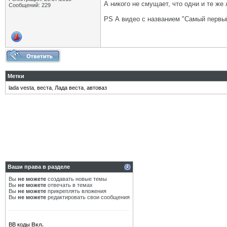
А никого не смущает, что одни и те же
Сообщений: 229
PS А видео с названием "Самый первый
Метки
lada vesta
,
веста
,
Лада веста
,
автоваз
Ваши права в разделе
Вы
не можете
создавать новые темы
Вы
не можете
отвечать в темах
Вы
не можете
прикреплять вложения
Вы
не можете
редактировать свои сообщения
BB коды
Вкл.