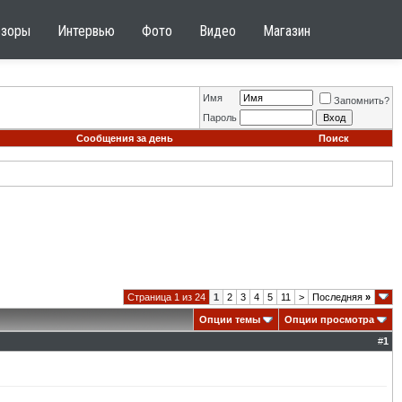
бзоры
Интервью
Фото
Видео
Магазин
Имя
Запомнить?
Пароль
Сообщения за день
Поиск
Страница 1 из 24
1
2
3
4
5
11
>
Последняя
»
Опции темы
Опции просмотра
#
1