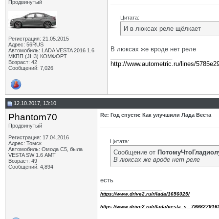
Продвинутый
Цитата:
И в люксах реле щёлкает
Регистрация: 21.05.2015
Адрес: 56RUS
В люксах же вроде нет реле
Автомобиль: LADA VESTA 2016 1.6
__________________
МКПП (JH3) КОМФОРТ
Возраст: 42
http://www.autometric.ru/lines/5785e2
Сообщений: 7,026
12.10.2017, 13:10
Phantom70
Re: Год спустя: Как улучшили Лада Веста
Продвинутый
Регистрация: 17.04.2016
Цитата:
Адрес: Томск
Автомобиль: Омода С5, была
Сообщение от
ПотомуЧтоГладиол
VESTA SW 1.6 АМТ
В люксах же вроде нет реле
Возраст: 49
Сообщений: 4,894
есть
__________________
https://www.drive2.ru/r/lada/1656025/
https://www.drive2.ru/r/lada/vesta_s...799827916