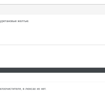
иуретановые желтые.
клоочистителя, в люксах их нет.