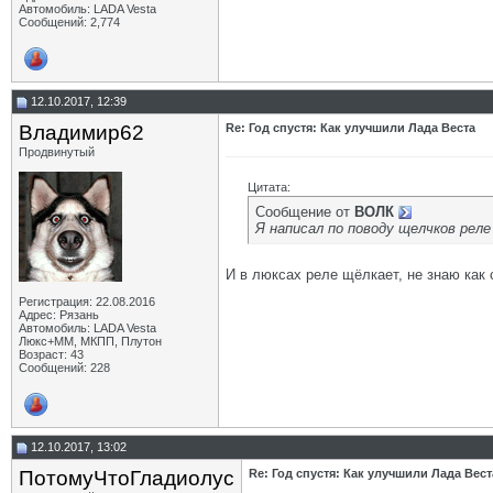
Автомобиль: LADA Vesta
Сообщений: 2,774
12.10.2017, 12:39
Владимир62
Re: Год спустя: Как улучшили Лада Веста
Продвинутый
Цитата:
Сообщение от
ВОЛК
Я написал по поводу щелчков рел
И в люксах реле щёлкает, не знаю как 
Регистрация: 22.08.2016
Адрес: Рязань
Автомобиль: LADA Vesta
Люкс+ММ, МКПП, Плутон
Возраст: 43
Сообщений: 228
12.10.2017, 13:02
ПотомуЧтоГладиолус
Re: Год спустя: Как улучшили Лада Вест