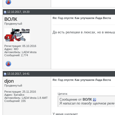
12.10.2017, 19:20
ВОЛК
Re: Год спустя: Как улучшили Лада Веста
Продвинутый
Да есть релюшки в люксах, но в меньше
Регистрация: 05.10.2016
Адрес: МО
Автомобиль: LADA Vesta
Сообщений: 2,774
13.10.2017, 14:41
djon
Re: Год спустя: Как улучшили Лада Веста
Продвинутый
Регистрация: 25.11.2016
Цитата:
Адрес: Батайск
Автомобиль: LADA Vesta 1.8 АМТ
Сообщение от
ВОЛК
Сообщений: 155
Я написал по поводу щелчков рел
У меня щелкает.