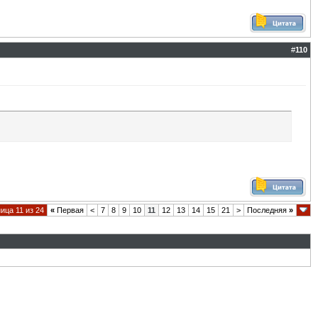
#
110
ица 11 из 24
«
Первая
<
7
8
9
10
11
12
13
14
15
21
>
Последняя
»