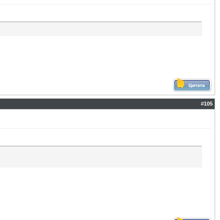
#
105