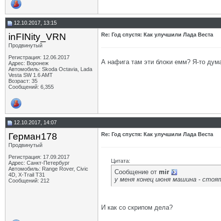
12.10.2017, 13:15
inFINity_VRN
Re: Год спустя: Как улучшили Лада Веста
Продвинутый
Регистрация: 12.06.2017
А нафига там эти блоки емм? Я-то дума
Адрес: Воронеж
Автомобиль: Skoda Octavia, Lada
Vesta SW 1.6 AMT
Возраст: 35
Сообщений: 6,355
12.10.2017, 14:07
Герман178
Re: Год спустя: Как улучшили Лада Веста
Продвинутый
Регистрация: 17.09.2017
Цитата:
Адрес: Санкт-Петербург
Автомобиль: Range Rover, Civic
Сообщение от
mir
4D, X-Trail T31
у меня конец июня машина - сто
Сообщений: 212
И как со скрипом дела?