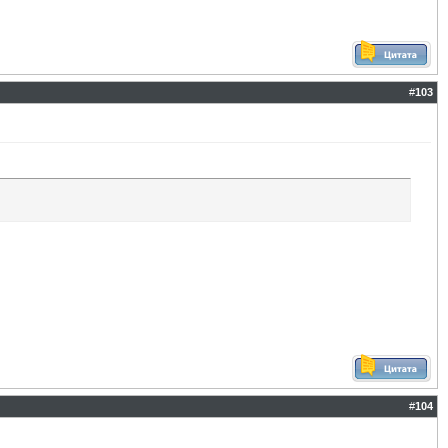
#
103
#
104