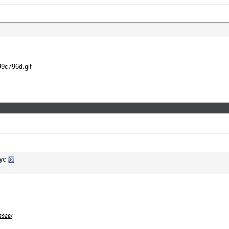
99c796d.gif
ус
3928/