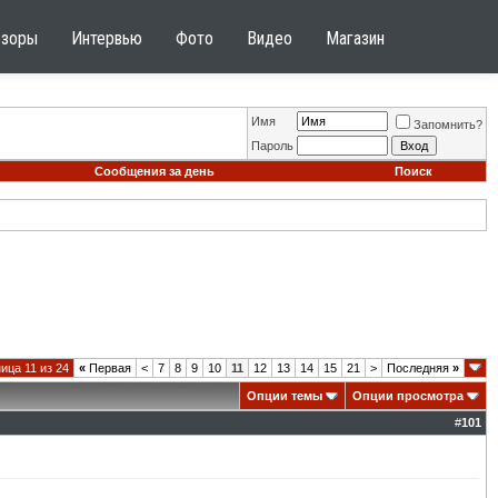
бзоры
Интервью
Фото
Видео
Магазин
Имя
Запомнить?
Пароль
Сообщения за день
Поиск
ица 11 из 24
«
Первая
<
7
8
9
10
11
12
13
14
15
21
>
Последняя
»
Опции темы
Опции просмотра
#
101