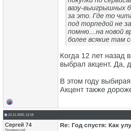
покупки по сервис
вазу-выигрышных б
за это. Где то чит
под торпедой не зак
помню....на новой 
более всякие там с
Когда 12 лет назад 
выбрал акцент. Да, 
В этом году выбирая
Акцент также дороже
22.11.2020, 12:16
Сергей 74
Re: Год спустя: Как у
Продвинутый