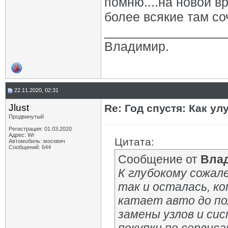
помню....на новой в
более всякие там со
_________________
Владимир.
22.11.2020, 02:31
Jlust
Re: Год спустя: Как у
Продвинутый
Регистрация: 01.03.2020
Адрес: Wr
Цитата:
Автомобиль: москвич
Сообщений: 644
Сообщение от
Вла
К глубокому сожал
так и осталась, к
катает авто до по
замены узлов и си