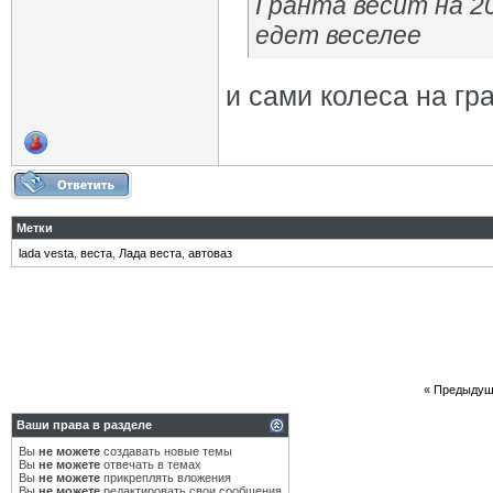
Гранта весит на 2
едет веселее
и сами колеса на гр
Метки
lada vesta
,
веста
,
Лада веста
,
автоваз
«
Предыдущ
Ваши права в разделе
Вы
не можете
создавать новые темы
Вы
не можете
отвечать в темах
Вы
не можете
прикреплять вложения
Вы
не можете
редактировать свои сообщения