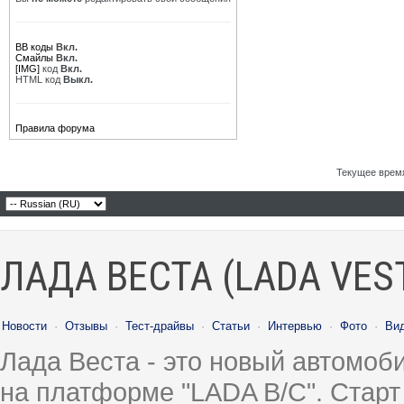
BB коды
Вкл.
Смайлы
Вкл.
[IMG]
код
Вкл.
HTML код
Выкл.
Правила форума
Текущее врем
ЛАДА ВЕСТА (LADA VES
Новости
·
Отзывы
·
Тест-драйвы
·
Статьи
·
Интервью
·
Фото
·
Ви
Лада Веста - это новый автомо
на платформе "LADA B/C". Старт