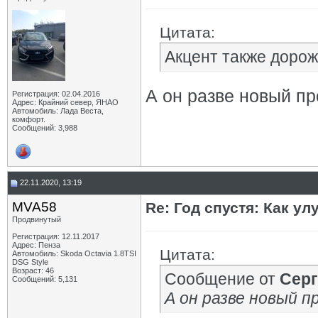
Цитата:
Акцент также дорож
А он разве новый п
Регистрация: 02.04.2016
Адрес: Крайний север, ЯНАО
Автомобиль: Лада Веста,
комфорт.
Сообщений: 3,988
22.11.2020, 13:19
MVA58
Re: Год спустя: Как у
Продвинутый
Регистрация: 12.11.2017
Адрес: Пенза
Цитата:
Автомобиль: Skoda Octavia 1.8TSI
DSG Style
Возраст: 46
Сообщение от
Серг
Сообщений: 5,131
А он разве новый 