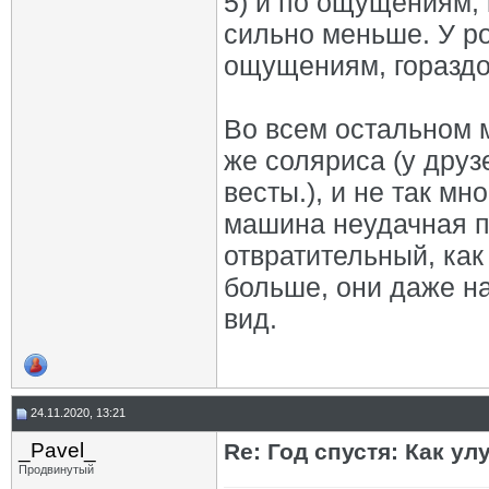
5) и по ощущениям, 
сильно меньше. У ро
ощущениям, гораздо
Во всем остальном 
же соляриса (у друз
весты.), и не так мн
машина неудачная по
отвратительный, как
больше, они даже на
вид.
24.11.2020, 13:21
_Pavel_
Re: Год спустя: Как у
Продвинутый