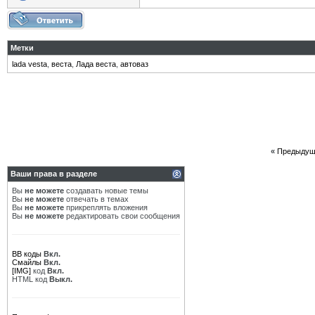
Метки
lada vesta
,
веста
,
Лада веста
,
автоваз
«
Предыдущ
Ваши права в разделе
Вы
не можете
создавать новые темы
Вы
не можете
отвечать в темах
Вы
не можете
прикреплять вложения
Вы
не можете
редактировать свои сообщения
BB коды
Вкл.
Смайлы
Вкл.
[IMG]
код
Вкл.
HTML код
Выкл.