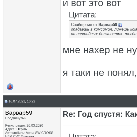
и вот это вот
Цитата:
Сообщение от
Варвар59
опадаешь в комсомол, лижешь ком
на партийных должностях. тогда
мне нахер не н
я таки не понял
16.07.2021, 16:22
Варвар59
Re: Год спустя: К
Продвинутый
Регистрация: 26.03.2020
Адрес: Пермь
Автомобиль: Vesta SW CROSS
Цитата:
H4M CVT Платина