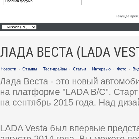
Правила форума
Текущее врем
ЛАДА ВЕСТА (LADA VES
Новости
·
Отзывы
·
Тест-драйвы
·
Статьи
·
Интервью
·
Фото
·
Ви
Лада Веста - это новый автомо
на платформе "LADA B/C". Старт
на сентябрь 2015 года. Над диз
LADA Vesta был впервые предст
августе 2014 года, Вы можете п