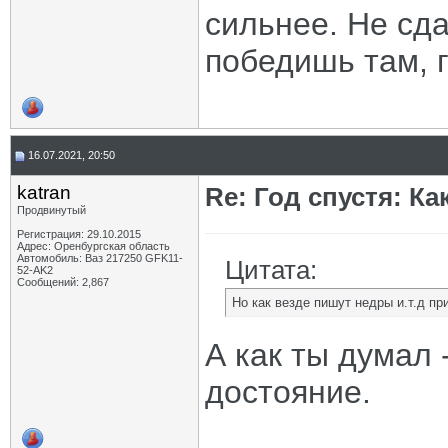
сильнее. Не сда
победишь там, г
16.07.2021, 20:50
katran
Re: Год спустя: К
Продвинутый
Регистрация: 29.10.2015
Адрес: Оренбургская область
Автомобиль: Ваз 217250 GFK11-
Цитата:
52-AK2
Сообщений: 2,867
Но как везде пишут недры и.т.д п
А как ты думал
достояние.